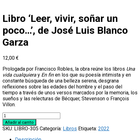
Libro ‘Leer, vivir, soñar un
poco…’, de José Luis Blanco
Garza
12,00
€
Prologada por Francisco Robles, la obra reúne los libros
Una
vida cualquiera
y
En fin
en los que su poesía intimista y en
constante búsqueda de una belleza serena, desgrana
reflexiones sobre las edades del hombre y el paso del
tiempo a través de unos versos marcados por la memoria, los
sueños y las relecturas de Bécquer, Stevenson o François
Villon.
Libro
'Leer,
Añadir al carrito
vivir,
SKU:
LIBRO-305
Categoría:
Libros
Etiqueta:
2022
soñar
un
Descripción