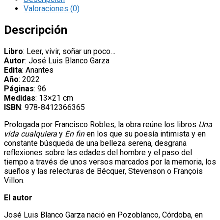
poco...',
Valoraciones (0)
de
José
Descripción
Luis
Blanco
Libro
: Leer, vivir, soñar un poco…
Garza
Autor
: José Luis Blanco Garza
cantidad
Edita
: Anantes
Año
: 2022
Páginas
: 96
Medidas
: 13×21 cm
ISBN
: 978-8412366365
Prologada por Francisco Robles, la obra reúne los libros
Una
vida cualquiera
y
En fin
en los que su poesía intimista y en
constante búsqueda de una belleza serena, desgrana
reflexiones sobre las edades del hombre y el paso del
tiempo a través de unos versos marcados por la memoria, los
sueños y las relecturas de Bécquer, Stevenson o François
Villon.
El autor
José Luis Blanco Garza nació en Pozoblanco, Córdoba, en