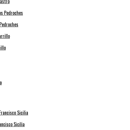
Castro
 Pedroches
illo
ncisco Sicilia