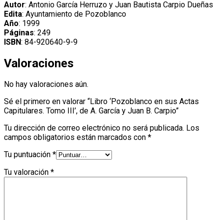
Autor
: Antonio García Herruzo y Juan Bautista Carpio Dueñas
Juan
Edita
: Ayuntamiento de Pozoblanco
B.
Año
: 1999
Carpio
Páginas
: 249
cantidad
ISBN
: 84-920640-9-9
Valoraciones
No hay valoraciones aún.
Sé el primero en valorar “Libro ‘Pozoblanco en sus Actas
Capitulares. Tomo III’, de A. García y Juan B. Carpio”
Tu dirección de correo electrónico no será publicada.
Los
campos obligatorios están marcados con
*
Tu puntuación
*
Tu valoración
*