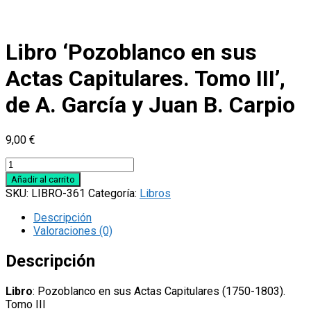
Libro ‘Pozoblanco en sus
Actas Capitulares. Tomo III’,
de A. García y Juan B. Carpio
9,00
€
Libro
'Pozoblanco
Añadir al carrito
en
SKU:
LIBRO-361
Categoría:
Libros
sus
Actas
Descripción
Capitulares.
Valoraciones (0)
Tomo
III',
Descripción
de
A.
Libro
: Pozoblanco en sus Actas Capitulares (1750-1803).
García
Tomo III
y