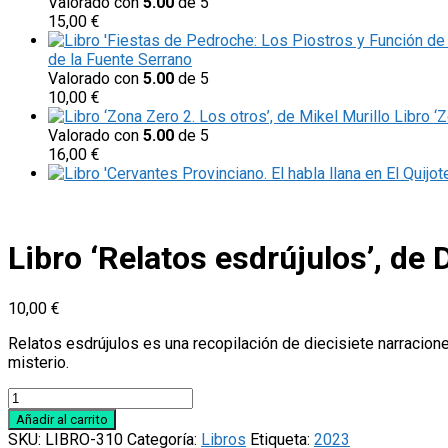
Valorado con
5.00
de 5
15,00
€
de la Fuente Serrano
Valorado con
5.00
de 5
10,00
€
Libro ‘
Valorado con
5.00
de 5
16,00
€
Libro ‘Relatos esdrújulos’, de 
10,00
€
Relatos esdrújulos
es una recopilación de diecisiete narracion
misterio.
Libro
'Relatos
Añadir al carrito
esdrújulos',
SKU:
LIBRO-310
Categoría:
Libros
Etiqueta:
2023