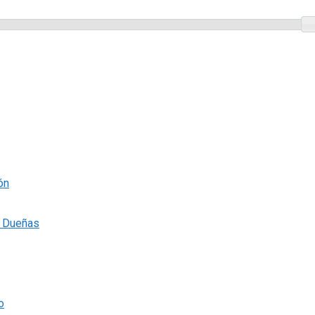
ón
s Dueñas
o