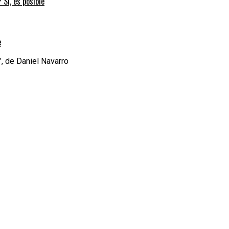
 Sí, es posible
e
’, de Daniel Navarro