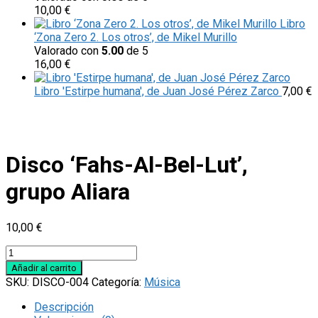
10,00
€
Libro
‘Zona Zero 2. Los otros’, de Mikel Murillo
Valorado con
5.00
de 5
16,00
€
Libro 'Estirpe humana', de Juan José Pérez Zarco
7,00
€
Disco ‘Fahs-Al-Bel-Lut’,
grupo Aliara
10,00
€
Disco
'Fahs-
Añadir al carrito
Al-
SKU:
DISCO-004
Categoría:
Música
Bel-
Lut',
Descripción