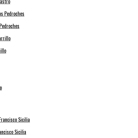
Castro
 Pedroches
illo
ncisco Sicilia