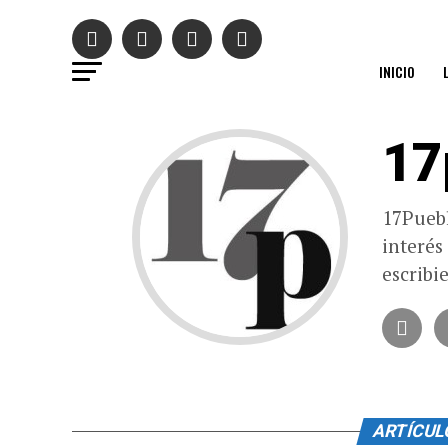
INICIO
17
17Puebl
interés
escribi
ARTÍCUL