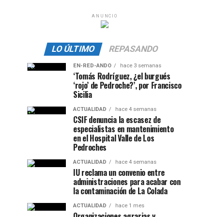
ANUNCIO
LO ÚLTIMO
REPASANDO
EN-RED-ANDO
hace 3 semanas
‘Tomás Rodríguez, ¿el burgués
‘rojo’ de Pedroche?’, por Francisco
Sicilia
ACTUALIDAD
hace 4 semanas
CSIF denuncia la escasez de
especialistas en mantenimiento
en el Hospital Valle de Los
Pedroches
ACTUALIDAD
hace 4 semanas
IU reclama un convenio entre
administraciones para acabar con
la contaminación de La Colada
ACTUALIDAD
hace 1 mes
Organizaciones agrarias y