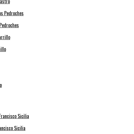
Castro
 Pedroches
illo
ncisco Sicilia