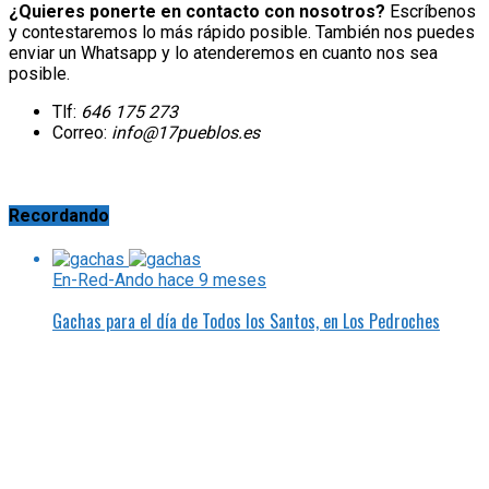
¿Quieres ponerte en contacto con nosotros?
Escríbenos
y contestaremos lo más rápido posible. También nos puedes
enviar un Whatsapp y lo atenderemos en cuanto nos sea
posible.
Tlf:
646 175 273
Correo:
info@17pueblos.es
Recordando
En-Red-Ando
hace 9 meses
Gachas para el día de Todos los Santos, en Los Pedroches
Actualidad
hace 5 meses
Se pide la reparación y ensanche de la carretera que une
Villanueva de Córdoba con Obejo