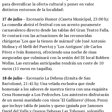
para diversificar la oferta cultural y poner en valor
distintos entornos de la localidad:
17 de julio
– Escenario Humor (Caseta Municipal, 23:00 h):
La comedia abrirá el festival con un acento puramente
carnavalesco directo desde las tablas del Gran Teatro Falla.
Se contará con las actuaciones de las reconocidas
chirigotas ‘Los que la tienen de mármol’ (de José Antonio
Molina y el Melli del Puerto) y ‘Los Antiguos’ (de Carlos
Pérez e Iván Romero), ofreciendo una noche de risas
aseguradas que culminará con la sesión del DJ local Robben
Wollas. Las entradas anticipadas tendrán un coste de 10
euros (15 euros en taquilla).
18 de julio
– Escenario La Dehesa (Ermita de San
Bartolomé, 21:45 h): Una velada exclusiva que rinde
homenaje a los sabores de nuestra tierra con una exquisita
Cena Homenaje a Los Pedroches. Los asistentes disfrutarán
de un menú maridado con vinos ‘El Gallinero’ (Hnos. Pozo)
que incluye tabla de jamón y queso (guiada por Jamones
David del Valle y Quesos Dehesas Las Tobosas), solomillo