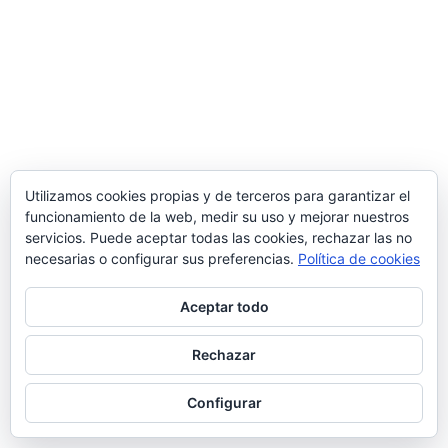
En-Red-Ando
hace 7 meses
¿Es posible que Pedroche aparezca en el ‘Códice Calixtino’? Sí,
es posible
Utilizamos cookies propias y de terceros para garantizar el
En-Red-Ando
hace 9 meses
funcionamiento de la web, medir su uso y mejorar nuestros
servicios. Puede aceptar todas las cookies, rechazar las no
¿Es posible relacionar el Grial con Pedroche? Sí, es posible
necesarias o configurar sus preferencias.
Política de cookies
Aceptar todo
Rechazar
Configurar