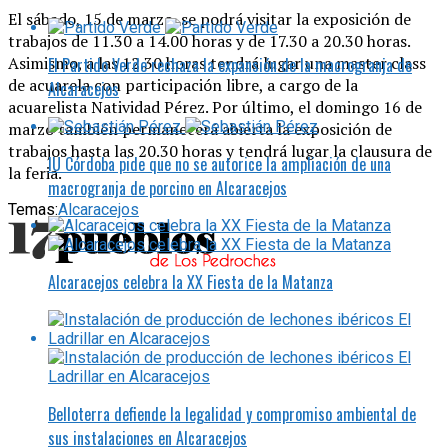
El sábado, 15 de marzo, se podrá visitar la exposición de
trabajos de 11.30 a 14.00 horas y de 17.30 a 20.30 horas.
Asimismo, a las 12.30 horas tendrá lugar una master class
El Partido Verde rechaza la expansión de la macrogranja de
de acuarela con participación libre, a cargo de la
Alcaracejos
acuarelista Natividad Pérez. Por último, el domingo 16 de
marzo también permanecerá abierta la exposición de
trabajos hasta las 20.30 horas y tendrá lugar la clausura de
IU Córdoba pide que no se autorice la ampliación de una
la feria.
macrogranja de porcino en Alcaracejos
Temas:
Alcaracejos
Alcaracejos celebra la XX Fiesta de la Matanza
Belloterra defiende la legalidad y compromiso ambiental de
sus instalaciones en Alcaracejos