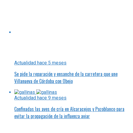
Actualidad
hace 9 meses
Confinadas las aves de cría en Alcaracejos y Pozoblanco para
evitar la propagación de la influenza aviar
En-Red-Ando
hace 9 meses
Tengamos en cuenta lo mejor de 2026, los días festivos por
ser fiesta local
Actualidad
hace 9 meses
La hinojoseña Emiliana Rubio recoge el Premio Huella, otorgado
a la Plataforma Ibérica por los Caminos Públicos