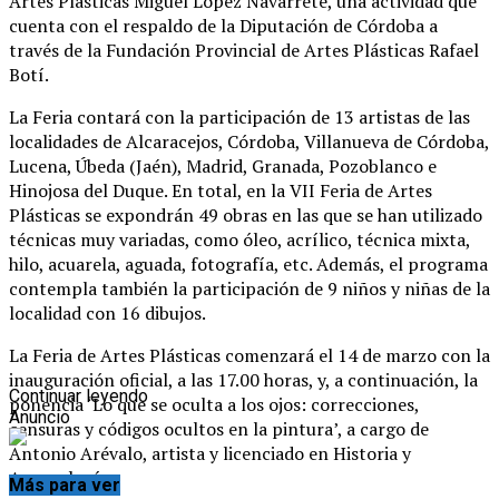
Artes Plásticas Miguel López Navarrete, una actividad que
cuenta con el respaldo de la Diputación de Córdoba a
través de la Fundación Provincial de Artes Plásticas Rafael
Botí.
La Feria contará con la participación de 13 artistas de las
localidades de Alcaracejos, Córdoba, Villanueva de Córdoba,
Lucena, Úbeda (Jaén), Madrid, Granada, Pozoblanco e
Hinojosa del Duque. En total, en la VII Feria de Artes
Plásticas se expondrán 49 obras en las que se han utilizado
técnicas muy variadas, como óleo, acrílico, técnica mixta,
hilo, acuarela, aguada, fotografía, etc. Además, el programa
contempla también la participación de 9 niños y niñas de la
localidad con 16 dibujos.
La Feria de Artes Plásticas comenzará el 14 de marzo con la
inauguración oficial, a las 17.00 horas, y, a continuación, la
Continuar leyendo
ponencia ‘Lo que se oculta a los ojos: correcciones,
Anuncio
censuras y códigos ocultos en la pintura’, a cargo de
Antonio Arévalo, artista y licenciado en Historia y
Arqueología.
Más para ver