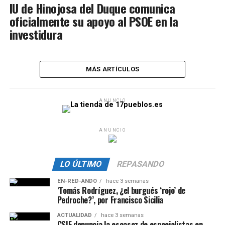
IU de Hinojosa del Duque comunica
oficialmente su apoyo al PSOE en la
investidura
MÁS ARTÍCULOS
ANUNCIO
ANUNCIO
LO ÚLTIMO
REPASANDO
EN-RED-ANDO
hace 3 semanas
‘Tomás Rodríguez, ¿el burgués ‘rojo’ de
Pedroche?’, por Francisco Sicilia
ACTUALIDAD
hace 3 semanas
CSIF denuncia la escasez de especialistas en