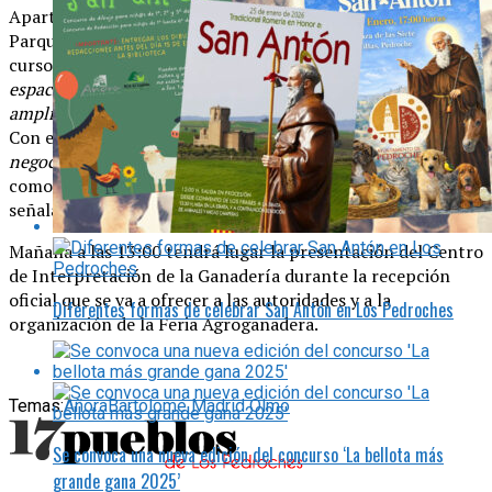
Aparte, el alcalde de Añora ha ofrecido las instalaciones del
Parque San Martín como como espacio para celebrar
cursos, jornadas y celebraciones. “
Queremos dinamizar un
espacio ubicado en el corazón de la comarca y que tiene un
amplio número de posibilidades
”, ha explicado el alcalde.
Con esta presentación se ha confirmado el carácter “
de
negocio
” que se ha querido dar a la presencia de Añora
como pueblo invitado en la Feria Agroganadera, ha
señalado Madrid.
Mañana a las 13:00 tendrá lugar la presentación del Centro
de Interpretación de la Ganadería durante la recepción
oficial que se va a ofrecer a las autoridades y a la
Diferentes formas de celebrar San Antón en Los Pedroches
organización de la Feria Agroganadera.
Temas:
Añora
Bartolomé Madrid Olmo
Se convoca una nueva edición del concurso ‘La bellota más
grande gana 2025’