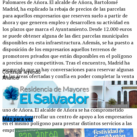
Palomares de Añora. El alcalde de Añora, Bartolomé
Madrid, ha explicado la rebaja de precios de las parcelas
para aquellos empresarios que reserven suelo a partir de
ahora y que generen empleo y desarrollen su actividad en
los plazos que marca el Ayuntamiento. Desde 12.000 euros
se puede obtener alguna de las diez parcelas municipales
disponibles en esta infraestructura. Además, se ha puesto a
disposición de los empresarios aquellos terrenos de
promotores privados que están disponibles en el polígono
a precios muy competitivos. Tras el encuentro, Madrid ha
asegurado que ya hay conversaciones para reservar algunas
Continuar leyendo
de las áreas ofertadas y confía en poder completar la venta
Anuncio
de la parte propiedad del Ayuntamiento. El Polígono
Palomares tiene una excelente ubicación, según el alcalde,
pues está situado justo en el centro de la comarca de Los
Pedroches, a tan sólo cuatro kilómetros de Pozoblanco y a
uno de Añora. El alcalde de Añora se ha comprometido
además a desarrollar un centro de apoyo a los empresarios
Más para ver
en el mismo polígono para prestar distintos servicios a las
empresas.