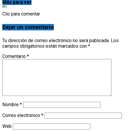
Temas:
Más para ver
Clic para comentar
Dejar un comentario
Tu dirección de correo electrónico no será publicada.
Los
campos obligatorios están marcados con
*
Comentario
*
Nombre
*
Correo electrónico
*
Web