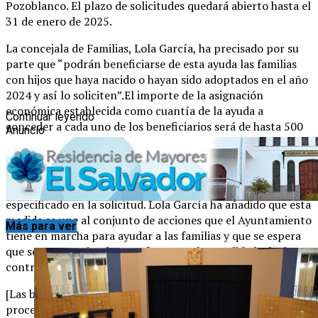
Pozoblanco. El plazo de solicitudes quedará abierto hasta el
31 de enero de 2025.
La concejala de Familias, Lola García, ha precisado por su
parte que “podrán beneficiarse de esta ayuda las familias
con hijos que haya nacido o hayan sido adoptados en el año
2024 y así lo soliciten”.El importe de la asignación
económica establecida como cuantía de la ayuda a
Continuar leyendo
conceder a cada uno de los beneficiarios será de hasta 500
Anuncio
euros, mientras que en caso de parto múltiple la asignación
económica se multiplicará por el número de hijos
nacidos.El abono se hará, al igual que en años anteriores,
con un pago único al número de cuenta que venga
especificado en la solicitud. Lola García ha añadido que esta
medida se une al conjunto de acciones que el Ayuntamiento
Más para ver
tiene en marcha para ayudar a las familias y que se espera
que sean un estímulo para fomentar la natalidad y luchar
contra la despoblación.
[Las bases del Plan de Natalidad, con los requisitos,
procedimiento y documentación necesaria, se pueden