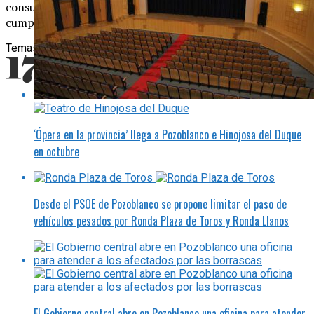
consultar
aquí
. El anexo del Plan de Natalidad para su
cumplimentación se puede descargar
aquí
]
Temas:
Pozoblanco
‘Ópera en la provincia’ llega a Pozoblanco e Hinojosa del Duque
en octubre
Desde el PSOE de Pozoblanco se propone limitar el paso de
vehículos pesados por Ronda Plaza de Toros y Ronda Llanos
El Gobierno central abre en Pozoblanco una oficina para atender