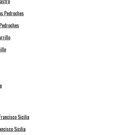
Castro
 Pedroches
illo
ncisco Sicilia