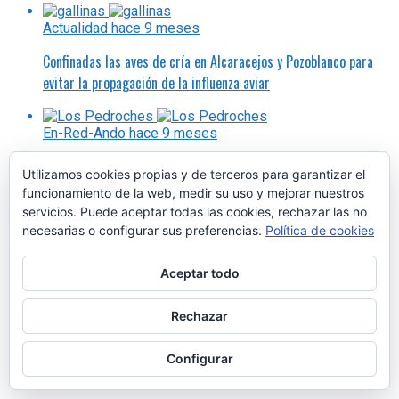
Actualidad
hace 9 meses
Confinadas las aves de cría en Alcaracejos y Pozoblanco para
evitar la propagación de la influenza aviar
En-Red-Ando
hace 9 meses
Tengamos en cuenta lo mejor de 2026, los días festivos por
Utilizamos cookies propias y de terceros para garantizar el
ser fiesta local
funcionamiento de la web, medir su uso y mejorar nuestros
servicios. Puede aceptar todas las cookies, rechazar las no
necesarias o configurar sus preferencias.
Política de cookies
Aceptar todo
Rechazar
Actualidad
hace 9 meses
La hinojoseña Emiliana Rubio recoge el Premio Huella, otorgado
Configurar
a la Plataforma Ibérica por los Caminos Públicos