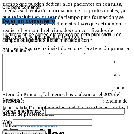
tiempo que pueden dedicar a los pacientes en consulta,
Clic para comentar
además se facilitará la formación de los profesionales, ya
que se incluirá en su agenda tiempo para formación y se
Dejar un comentario
eliminarán los trámites administrativos que actualmente
realiza el personal relacionados con certificados de
Tu dirección de correo electrónico no será publicada.
Los
asistencia y de incapacidad temporal.
campos obligatorios están marcados con
*
Así, Jesús Aguirre ha insistido en que “la atención primaria
Comentario
*
es la puerta de entrada al sistema sanitario y que su
debilidad colapsa la atención hospitalaria, de ahí que
intentemos reforzarla”. “la gran reordenación de la
atención primaria vendrá con los presupuestos”. Jesús
Aguirre ha recordado así que otro objetivo de esta
legislatura es incrementar el presupuesto destinado a la
Atención Primara, “al menos hasta alcanzar el 20% del
Nombre
*
presupuesto sanitario total, cuatro puntos por encima de
la actualidad” e implementar medidas para hacer frente al
Correo electrónico
*
déficit de profesionales.
Web
Temas:
Hinojosa del Duque