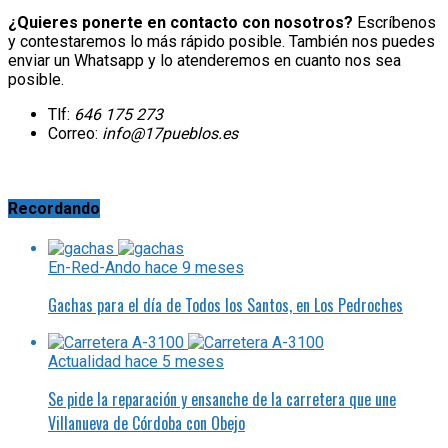
¿Quieres ponerte en contacto con nosotros?
Escríbenos
y contestaremos lo más rápido posible. También nos puedes
enviar un Whatsapp y lo atenderemos en cuanto nos sea
posible.
Tlf:
646 175 273
Correo:
info@17pueblos.es
Recordando
En-Red-Ando
hace 9 meses
Gachas para el día de Todos los Santos, en Los Pedroches
Actualidad
hace 5 meses
Se pide la reparación y ensanche de la carretera que une
Villanueva de Córdoba con Obejo