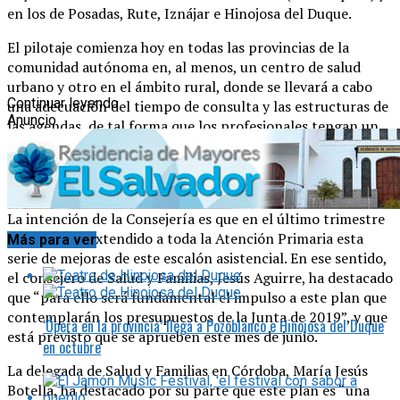
en los de Posadas, Rute, Iznájar e Hinojosa del Duque.
El pilotaje comienza hoy en todas las provincias de la
comunidad autónoma en, al menos, un centro de salud
urbano y otro en el ámbito rural, donde se llevará a cabo
Continuar leyendo
una adecuación del tiempo de consulta y las estructuras de
Anuncio
las agendas, de tal forma que los profesionales tengan un
mínimo de siete minutos por paciente, media hora al día
para telemedicina, 15 minutos para pacientes programados
y complejos y un tiempo para investigación y formación.
La intención de la Consejería es que en el último trimestre
del año esté extendido a toda la Atención Primaria esta
Más para ver
serie de mejoras de este escalón asistencial. En ese sentido,
el consejero de Salud y Familias, Jesús Aguirre, ha destacado
que “para ello será fundamental el impulso a este plan que
contemplarán los presupuestos de la Junta de 2019”, y que
‘Ópera en la provincia’ llega a Pozoblanco e Hinojosa del Duque
está previsto que se aprueben este mes de junio.
en octubre
La delegada de Salud y Familias en Córdoba, María Jesús
Botella, ha destacado por su parte que este plan es “una