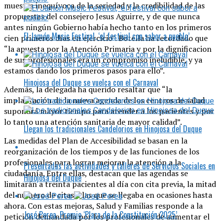
muestra inequívoca de la seriedad y la credibilidad de las
propuestas del consejero Jesus Aguirre, y de que nunca
antes ningún Gobierno había hecho tanto en los primeros
El Jamón Music Festival, ‘el festival con sabor a pueblo’
cien primeros días en ejercicio”. Botella ha recordado que
“la apuesta por la Atención Primaria y por la dignificacion
de sus profesionales era un compromiso ineludible, y ya
estamos dando los primeros pasos para ello”.
Hinojosa del Duque se vuelca con el Carnaval
Además, la delegada ha querido resaltar que “la
implantación de la nueva agenda de los centros de salud
supondrá mayor tiempo para atender a los pacientes y por
lo tanto una atención sanitaria de mayor calidad”.
Llegan los tradicionales Candelorios en Hinojosa del Duque
Las medidas del Plan de Accesibilidad se basan en la
reorganización de los tiempos y de las funciones de los
profesionales para lograr mejorar la atención a la
Presentadas las actividades y talleres de Servicios Sociales en
ciudadanía. Entre ellas, destacan que las agendas se
Hinojosa del Duque
limitarán a treinta pacientes al día con cita previa, la mitad
del número de citas a las que se llegaba en ocasiones hasta
ahora. Con estas mejoras, Salud y Familias responde a la
José Perea, Premio ‘Plaza de la Constitución 2025’
petición demandada por los profesionales de aumentar el