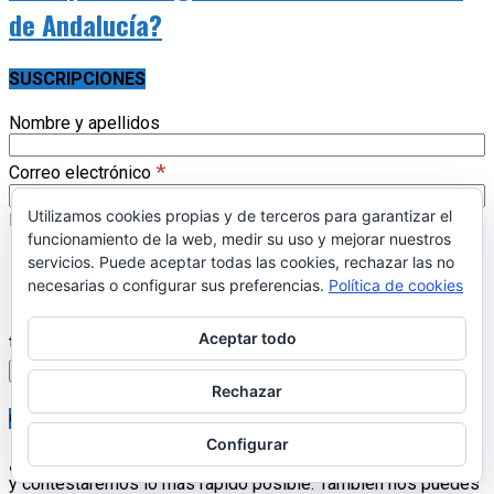
de Andalucía?
SUSCRIPCIONES
Nombre y apellidos
*
Correo electrónico
Utilizamos cookies propias y de terceros para garantizar el
Listas
funcionamiento de la web, medir su uso y mejorar nuestros
Actualidad
servicios. Puede aceptar todas las cookies, rechazar las no
Librería 17pueblos.es
necesarias o configurar sus preferencias.
Política de cookies
Estoy de acuerdo con la política de privacidad y los
Aceptar todo
términos. (
enlace
)
Rechazar
CONTACTAR
Configurar
¿Quieres ponerte en contacto con nosotros?
Escríbenos
y contestaremos lo más rápido posible. También nos puedes