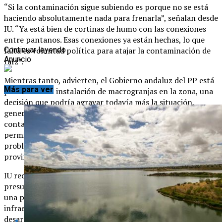
“Si la contaminación sigue subiendo es porque no se está
haciendo absolutamente nada para frenarla”, señalan desde
IU. “Ya está bien de cortinas de humo con las conexiones
entre pantanos. Esas conexiones ya están hechas, lo que
falta es voluntad política para atajar la contaminación de
Continuar leyendo
Anuncio
raíz”.
Mientras tanto, advierten, el Gobierno andaluz del PP está
Más para ver
planteando la instalación de macrogranjas en la zona, una
decisión que podría agravar todavía más la situación,
generando más residuos y aumentando el riesgo de
contaminación de los embalses. “Es incomprensible que se
permita algo así cuando ni siquiera se ha resuelto el grave
problema de calidad del agua que arrastra el norte de la
provincia”, subrayan.
IU reclama al Gobierno andaluz que incluya en los
presupuestos de 2026 la inversión necesaria para construir
una potabilizadora de última generación, una
infraestructura imprescindible para garantizar el
desarrollo y el bienestar del norte de la provincia. “Si el PP