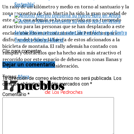
Sostenible’
Un rally de un kilómetro y medio en torno al santuario y la
zona recreativa de San Martín ha sido la gran novedad de
este año, que además se ha convertido en un tremendo
atractivo para las personas que se han desplazado a este
Antonio Merino presenta su nuevo libro en Añora, en el Centro
enclave ubicado en el corazón de Los Pedroches para
disfrutar del tesón y la fuerza de estos aficionados a la
‘Francisco Sánchez Madrid’
bicicleta de montaña. El rally además ha contado con
Clic para comentar
rampas y obstáculos que ha hecho aún más atractivo el
recorrido por este espacio de dehesa con zonas llanas y
Dejar un comentario
repechos de distinta consideración.
Temas:
Añora
Tu dirección de correo electrónico no será publicada.
Los
campos obligatorios están marcados con
*
Comentario
*