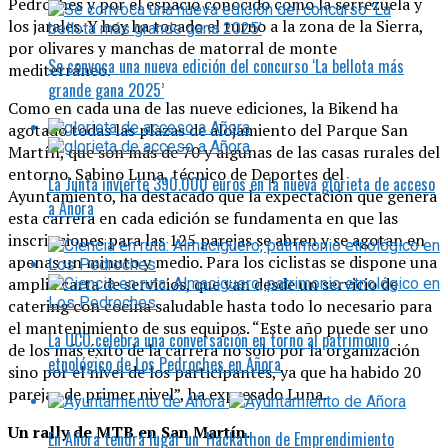
Pedroches y por el espacio conocido como la serrezuela y
los jarales. Y hoy ha tocado el turno a la zona de la Sierra,
por olivares y manchas de matorral de monte
Se convoca una nueva edición del concurso ‘La bellota más
mediterráneo.
grande gana 2025’
Como en cada una de las nueve ediciones, la Bikend ha
agotado todas las plazas de alojamiento del Parque San
Martín, que son más de 70 y algunas de las casas rurales del
entorno. Sabino Luna, técnico de Deportes del
La Junta invierte 390.000 euros en la nueva glorieta de acceso
Ayuntamiento, ha destacado que la expectación que genera
a Añora
esta carrera en cada edición se fundamenta en que las
inscripciones para las 125 parejas se abren y se agotan en
apenas un minuto y medio. Para los ciclistas se dispone una
amplia carta de servicios, que van desde un servicio de
catering con cocina saludable hasta todo lo necesario para
el mantenimiento de sus equipos. “Este año puede ser uno
La UCO celebra una conversación en torno al patrimonio
de los más éxito de la carrera no sólo por la organización
etnológico de Los Pedroches en Añora
sino por el nivel de los participantes, ya que ha habido 20
parejas de primer nivel”, ha expresado Luna.
Un rally de MTB en San Martín.
En Añora tendrá lugar un ‘Hackathon de Emprendimiento