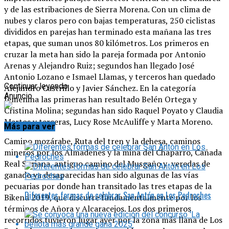
y de las estribaciones de Sierra Morena. Con un clima de
nubes y claros pero con bajas temperaturas, 250 ciclistas
divididos en parejas han terminado esta mañana las tres
etapas, que suman unos 80 kilómetros. Los primeros en
cruzar la meta han sido la pareja formada por Antonio
Arenas y Alejandro Ruiz; segundos han llegado José
Antonio Lozano e Ismael Llamas, y terceros han quedado
Continuar leyendo
Alejandro Castrillo y Javier Sánchez. En la categoría
Anuncio
femenina las primeras han resultado Belén Ortega y
Cristina Molina; segundas han sido Raquel Poyato y Claudia
Martos y terceras, Lucy Rose McAuliffe y Marta Moreno.
Más para ver
Camino mozárabe, Ruta del tren y la dehesa, caminos
mineros por los Almadenes y la mina del Chaparro, Cañada
Real Soriana, antiguo camino del Musgaño y veredas de
ganado ya desaparecidas han sido algunas de las vías
pecuarias por donde han transitado las tres etapas de la
Diferentes formas de celebrar San Antón en Los Pedroches
Bikend 2019, que discurre fundamentalmente por los
términos de Añora y Alcaracejos. Los dos primeros
recorridos tuvieron lugar ayer por la zona más llana de Los