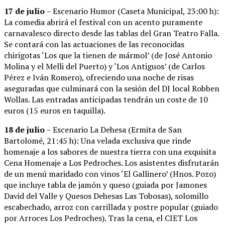
17 de julio
– Escenario Humor (Caseta Municipal, 23:00 h):
La comedia abrirá el festival con un acento puramente
carnavalesco directo desde las tablas del Gran Teatro Falla.
Se contará con las actuaciones de las reconocidas
chirigotas ‘Los que la tienen de mármol’ (de José Antonio
Molina y el Melli del Puerto) y ‘Los Antiguos’ (de Carlos
Pérez e Iván Romero), ofreciendo una noche de risas
aseguradas que culminará con la sesión del DJ local Robben
Wollas. Las entradas anticipadas tendrán un coste de 10
euros (15 euros en taquilla).
18 de julio
– Escenario La Dehesa (Ermita de San
Bartolomé, 21:45 h): Una velada exclusiva que rinde
homenaje a los sabores de nuestra tierra con una exquisita
Cena Homenaje a Los Pedroches. Los asistentes disfrutarán
de un menú maridado con vinos ‘El Gallinero’ (Hnos. Pozo)
que incluye tabla de jamón y queso (guiada por Jamones
David del Valle y Quesos Dehesas Las Tobosas), solomillo
escabechado, arroz con carrillada y postre popular (guiado
por Arroces Los Pedroches). Tras la cena, el CIET Los