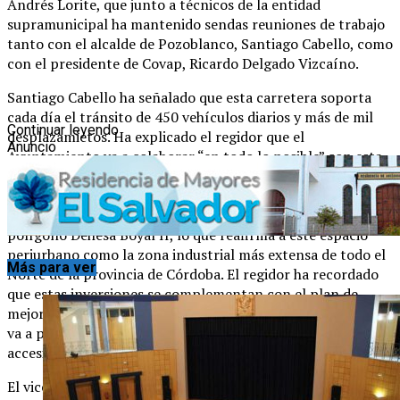
Andrés Lorite, que junto a técnicos de la entidad
supramunicipal ha mantenido sendas reuniones de trabajo
tanto con el alcalde de Pozoblanco, Santiago Cabello, como
con el presidente de Covap, Ricardo Delgado Vizcaíno.
Santiago Cabello ha señalado que esta carretera soporta
cada día el tránsito de 450 vehículos diarios y más de mil
Continuar leyendo
desplazamietos. Ha explicado el regidor que el
Anuncio
Ayuntamiento va a colaborar “en todo lo posible” con esta
iniciativa y ha recordado que esta vía no sólo es importante
por ser el actual acceso al Polígono Dehesa Boyal I y a
Covap sino también porque en esa zona se va a construir el
polígono Dehesa Boyal II, lo que reafirma a este espacio
periurbano como la zona industrial más extensa de todo el
Más para ver
Norte de la provincia de Córdoba. El regidor ha recordado
que estas inversiones se complementan con el plan de
mejora que ya se está realizando en la Dehesa Boyal I y que
va a permitir que este polígono tenga mejores servicios de
accesibilidad y seguridad.
El vicepresidente de la Diputación y diputado de