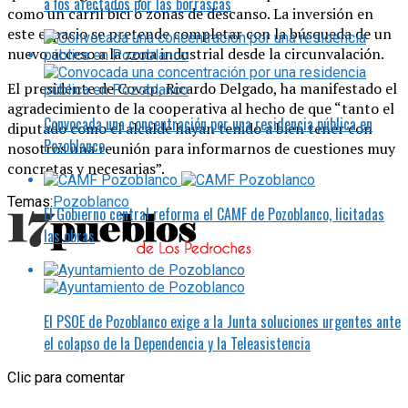
a los afectados por las borrascas
como un carril bici o zonas de descanso. La inversión en
este espacio se pretende completar con la búsqueda de un
nuevo acceso a la zona industrial desde la circunvalación.
El presidente de Covap, Ricardo Delgado, ha manifestado el
agradecimiento de la cooperativa al hecho de que “tanto el
Convocada una concentración por una residencia pública en
diputado como el alcalde hayan tenido a bien tener con
Pozoblanco
nosotros una reunión para informarnos de cuestiones muy
concretas y necesarias”.
Temas:
Pozoblanco
El Gobierno central reforma el CAMF de Pozoblanco, licitadas
las obras
El PSOE de Pozoblanco exige a la Junta soluciones urgentes ante
el colapso de la Dependencia y la Teleasistencia
Clic para comentar