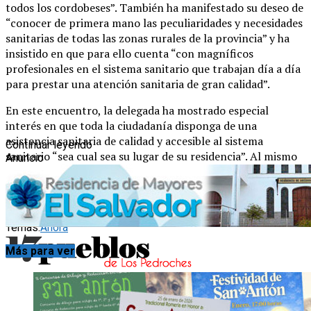
todos los cordobeses”. También ha manifestado su deseo de
“conocer de primera mano las peculiaridades y necesidades
sanitarias de todas las zonas rurales de la provincia” y ha
insistido en que para ello cuenta “con magníficos
profesionales en el sistema sanitario que trabajan día a día
para prestar una atención sanitaria de gran calidad”.
En este encuentro, la delegada ha mostrado especial
interés en que toda la ciudadanía disponga de una
asistencia sanitaria de calidad y accesible al sistema
Continuar leyendo
sanitario “sea cual sea su lugar de su residencia”. Al mismo
Anuncio
tiempo ha querido agradecer a los profesionales sanitarios
“su dedicación por dar en todo momento una respuesta a
la ciudadanía de la zona”.
Temas:
Añora
Más para ver