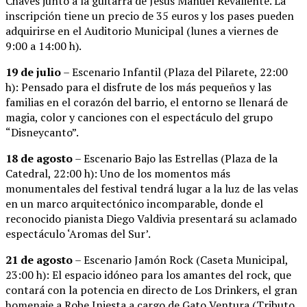
Chaves junto a la guitarra de Jesús Manuel Revaliente. La
inscripción tiene un precio de 35 euros y los pases pueden
adquirirse en el Auditorio Municipal (lunes a viernes de
9:00 a 14:00 h).
19 de julio
– Escenario Infantil (Plaza del Pilarete, 22:00
h): Pensado para el disfrute de los más pequeños y las
familias en el corazón del barrio, el entorno se llenará de
magia, color y canciones con el espectáculo del grupo
“Disneycanto”.
18 de agosto
– Escenario Bajo las Estrellas (Plaza de la
Catedral, 22:00 h): Uno de los momentos más
monumentales del festival tendrá lugar a la luz de las velas
en un marco arquitectónico incomparable, donde el
reconocido pianista Diego Valdivia presentará su aclamado
espectáculo ‘Aromas del Sur’.
21 de agosto
– Escenario Jamón Rock (Caseta Municipal,
23:00 h): El espacio idóneo para los amantes del rock, que
contará con la potencia en directo de Los Drinkers, el gran
homenaje a Robe Iniesta a cargo de Gato Ventura (Tributo