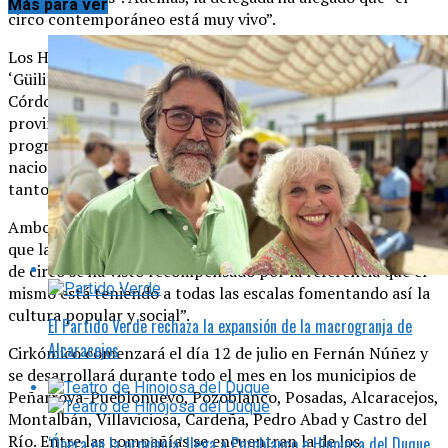
Más para ver
circo contemporáneo está muy vivo”.
Los Hermanos Moreno, conocidos como ‘Pepe Ciclo’ y
‘Güili’, han mostrado su agradecimiento a la Diputación de
Córdoba por la acogida que el festival está teniendo en la
provincia y han asegurado que “se ha articulado una
programación muy variada, con compañías tanto
nacionales como internacionales, que harán el deleite
tanto de niños como de adultos”.
Ambos directores han hecho hincapié en que “el esfuerzo
que la institución provincial ha hecho de cara a este festival
de circo se ha visto recompensado por la referencia que el
mismo está teniendo a todas las escalas fomentando así la
cultura popular y social”.
El Partido Verde rechaza la expansión de la macrogranja de
Alcaracejos
Cirkómico comenzará el día 12 de julio en Fernán Núñez y
se desarrollará durante todo el mes en los municipios de
Peñarroya-Pueblonuevo, Pozoblanco, Posadas, Alcaracejos,
Montalbán, Villaviciosa, Cardeña, Pedro Abad y Castro del
Río. Entre las compañías se encuentran la de los
‘Ópera en la provincia’ llega a Pozoblanco e Hinojosa del Duque