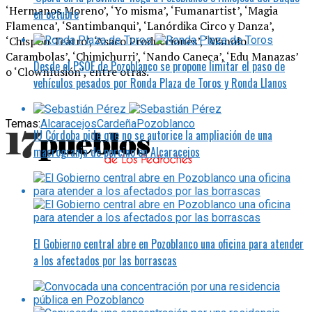
‘Hermanos Moreno’, ‘Yo misma’, ‘Fumanartist’, ‘Magia
en octubre
Flamenca’, ‘Santimbanqui’, ‘Lanórdika Circo y Danza’,
‘Chispón Teatro’, ‘Asaco Producciones’, ‘Manolo
Carambolas’, ‘Chimichurri’, ‘Nando Caneca’, ‘Edu Manazas’
Desde el PSOE de Pozoblanco se propone limitar el paso de
o ‘Clownfusión’, entre otras.
vehículos pesados por Ronda Plaza de Toros y Ronda Llanos
Temas:
Alcaracejos
Cardeña
Pozoblanco
IU Córdoba pide que no se autorice la ampliación de una
macrogranja de porcino en Alcaracejos
El Gobierno central abre en Pozoblanco una oficina para atender
a los afectados por las borrascas