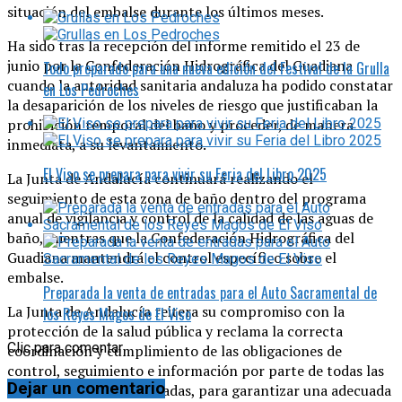
situación del embalse durante los últimos meses.
Ha sido tras la recepción del informe remitido el 23 de
junio por la Confederación Hidrográfica del Guadiana
Todo preparado para una nueva edición del Festival de la Grulla
cuando la autoridad sanitaria andaluza ha podido constatar
en Los Pedroches
la desaparición de los niveles de riesgo que justificaban la
prohibición temporal del baño y proceder, de manera
inmediata, a su levantamiento.
El Viso se prepara para vivir su Feria del Libro 2025
La Junta de Andalucía continuará realizando el
seguimiento de esta zona de baño dentro del programa
anual de vigilancia y control de la calidad de las aguas de
baño, mientras que la Confederación Hidrográfica del
Guadiana mantendrá el control específico sobre el
embalse.
Preparada la venta de entradas para el Auto Sacramental de
La Junta de Andalucía reitera su compromiso con la
los Reyes Magos de El Viso
protección de la salud pública y reclama la correcta
Clic para comentar
coordinación y cumplimiento de las obligaciones de
control, seguimiento e información por parte de todas las
Dejar un comentario
administraciones implicadas, para garantizar una adecuada