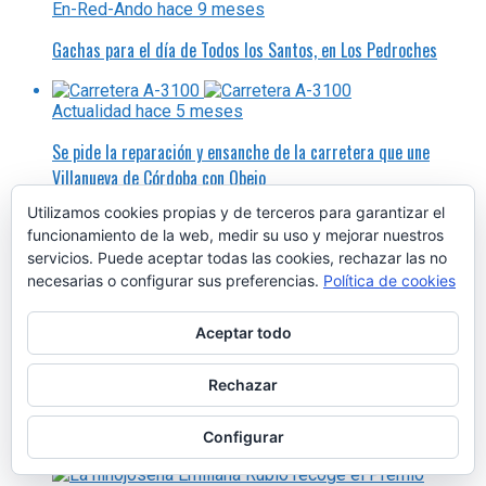
En-Red-Ando
hace 9 meses
Gachas para el día de Todos los Santos, en Los Pedroches
Actualidad
hace 5 meses
Se pide la reparación y ensanche de la carretera que une
Villanueva de Córdoba con Obejo
Utilizamos cookies propias y de terceros para garantizar el
funcionamiento de la web, medir su uso y mejorar nuestros
Actualidad
hace 9 meses
servicios. Puede aceptar todas las cookies, rechazar las no
Confinadas las aves de cría en Alcaracejos y Pozoblanco para
necesarias o configurar sus preferencias.
Política de cookies
evitar la propagación de la influenza aviar
Aceptar todo
En-Red-Ando
hace 9 meses
Rechazar
Tengamos en cuenta lo mejor de 2026, los días festivos por
ser fiesta local
Configurar