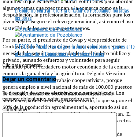
manifiesto que es necesario aunar voluntades para abordar
algunos temas que preocupan a la comarca como es la
El Gobierno central reforma el CAMF de Pozoblanco, licitadas
despoblación, la profesionalización, la formación para los
las obras
jóvenes que asegure el relevo generacional, así como el uso
sostenible de los recursos que tenemos.
Por su parte, el presidente de Covap y vicepresidente de
El PSOE de Pozoblanco exige a la Junta soluciones urgentes ante
Confevap, Ricardo Delgado Vizcaíno, ha incidido en la
necesidad de seguir cooperando desde el ámbito público y
el colapso de la Dependencia y la Teleasistencia
privado , aunando esfuerzos y voluntades para seguir
Clic para comentar
sumando por el verdadero motor económico de la comarca
como es la ganadería y la agricultura. Delgado Vizcaíno
Dejar un comentario
abogó por mantener el trabajo cooperativista, porque
genera empleo a nivel nacional de más de 100.000 puestos
Tu dirección de correo electrónico no será publicada.
Los
de trabajo, además de 30.000 millones de euros de
campos obligatorios están marcados con
*
beneficios para el sector agroalimentario, lo que supone el
60% de la producción agroalimentaria, aportando así un
Comentario
*
valor al desarrollo de la comunidad en la que se ubican. El
presidente de Covap también recordó cuales son los retos
más importantes a los que se enfrenta el sector,
comenzando por el problema de la sequía y la falta de