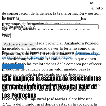
medidas para conseguir el suministro estable para las
explotaciones agroganaderas. También ha expuesto el reto
de conservación de la dehesa, la transformación y gestión
Nombre
*
de los residuos ganaderos, la sanidad animal y los
programas de formación dual para la ganadería y
Correo electrónico
*
agricultura, además de insistir en la reducción de la
burocracia de las administraciones.
Web
Por su parte, la diputada provincial, Auxiliadora Pozuelo,
ha incidido en la necesidad de ver la feria no como una
Este sitio usa Akismet para reducir el spam.
Aprende cómo
exposición, sino como un evento dinámico y vivo en el que
se procesan los datos de tus comentarios.
se puede comprobar año tras año el trabajo que vienen
desarrollando las explotaciones de la comarca por ofrecer
Actualidad
productos de calidad y con un valor añadido para la
comarca. Pozuelo ha destacado que se debe seguir
CSIF denuncia la escasez de especialistas
apostando por promocionar y abrir los canales de
comercialización de los productos de la comarca, un reto
en mantenimiento en el Hospital Valle de
que se ha marcado desde la institución provincial.
Los Pedroches
El consejero de Caja Rural José María Calero hizo una
defensa del mundo rural donde destacan la vocación, la