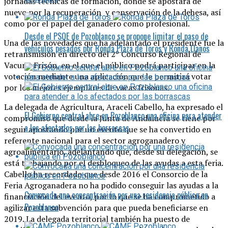
jornadas técnicas de formación, donde se apostará de
nuevo por la recuperación y conservación de la dehesa, así
como por el papel del ganadero como profesional.
Desde el PSOE de Pozoblanco se propone limitar el paso de
Una de las novedades que ha adelantado el presidente fue la
vehículos pesados por Ronda Plaza de Toros y Ronda Llanos
retransmisión en directo del 2º Concurso Regional de
Vacuno Frisón, en el que el público podrá participar en la
votación mediante una aplicación que le permitirá votar
por los mejores ejemplares de vacas frisonas.
La delegada de Agricultura, Araceli Cabello, ha expresado el
El Gobierno central abre en Pozoblanco una oficina para atender
compromiso que desde la Junta de Andalucía se tiene por
a los afectados por las borrascas
seguir apostando por un evento que se ha convertido en
referente nacional para el sector agroganadero y
agroalimentario, adelantando que, desde su delegación, se
está trabajando por el desbloqueo de las ayudas a esta feria.
Cabello ha recordado que desde 2016 el Consorcio de la
Feria Agroganadera no ha podido conseguir las ayudas a la
Convocada una concentración por una residencia pública en
financiación del evento, por lo que se ha comprometido a
Pozoblanco
agilizar esta subvención para que pueda beneficiarse en
2019. La delegada territorial también ha puesto de