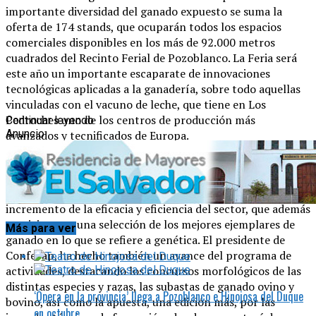
importante diversidad del ganado expuesto se suma la
oferta de 174 stands, que ocuparán todos los espacios
comerciales disponibles en los más de 92.000 metros
cuadrados del Recinto Ferial de Pozoblanco. La Feria será
este año un importante escaparate de innovaciones
tecnológicas aplicadas a la ganadería, sobre todo aquellas
vinculadas con el vacuno de leche, que tiene en Los
Pedroches uno de los centros de producción más
Continuar leyendo
Anuncio
avanzados y tecnificados de Europa.
El alcalde de Pozoblanco y presidente de Confevap,
Santiago Cabello, ha destacado la apuesta por exponer las
últimas novedades tecnológicas, lo que repercute en el
incremento de la eficacia y eficiencia del sector, que además
participa con una selección de los mejores ejemplares de
Más para ver
ganado en lo que se refiere a genética. El presidente de
Confevap, ha hecho también un avance del programa de
actividades, destacando los concursos morfológicos de las
distintas especies y razas, las subastas de ganado ovino y
‘Ópera en la provincia’ llega a Pozoblanco e Hinojosa del Duque
bovino, así como la apuesta, una edición más, por las
en octubre