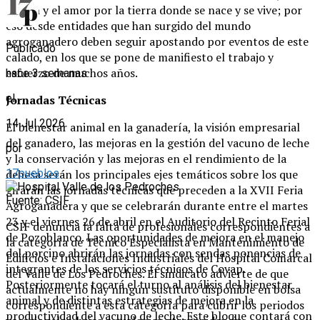
pasión y el amor por la tierra donde se nace y se vive; por
eso desde entidades que han surgido del mundo
agroganadero deben seguir apostando por eventos de este
Publicado
calado, en los que se pone de manifiesto el trabajo y
esfuerzo de muchos años.
hace 3 semanas
el
Jornadas Técnicas
14 Jul 2026
El bienestar animal en la ganadería, la visión empresarial
del ganadero, las mejoras en la gestión del vacuno de leche
por
y la conservación y las mejoras en el rendimiento de la
dehesa serán los principales ejes temáticos sobre los que
17pueblos
girarán las jornadas técnicas que preceden a la XVII Feria
Fuente: CSIF
Agroganadera y que se celebrarán durante entre el martes
23 y el viernes 26 de abril en el Auditorio del Recinto Ferial
CSIF denuncia la falta de profesionales correspondientes a
de Pozoblanco. Las oportunidades de mejora en el manejo
la categoría de Técnico Especialista en Mantenimiento de
del porcino abrirán las jornadas con sendas ponencias de
Edificios e Instalaciones Industriales del Hospital Comarcal
integrantes de los servicios técnicos de Covap.
del Valle de Los Pedroches. El sindicato advierte de que
Posteriormente tocará el turno al análisis del bienestar
actualmente no hay ningún sustituto disponible en bolsa
animal y de distintas estrategias de mejora en la
correspondiente a esta categoría para cubrir los periodos
productividad del vacuno de leche. Este bloque contará con