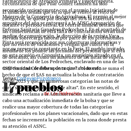
Farmacéutico de Atención Primaria y Fisioterapeuta.
circunstancia de que Pilar Gómez también ha sido
reconocida recientemente con el premio Iniciativas de
El sindicato señala que en lo que se refiere al resto de
Mujeres de la Consejería de Agricultura. El premio al mejor
categorías, se queda por debajo del 50% la cobertura
expositor del año se entregará a la ADSG Agrupación de
durante el periodo estival. La central sindical destaca que
Defensa Sanitaria Ganadera Pedroches I. En el apartado de
las consecuencias de esta falta de contratación serán una
medios de comunicación, la dirección de la revista Vaca
elevada sobrecarga laboral por parte de los profesionales
Pinta será reconocida por sus coberturas informativas y
que no estén de vacaciones y tengan que cubrir en la
por su presencia constante en la Feria. El pueblo invitado
medida de los posible las jornadas del personal que sí está
en esta ocasión es Conquista, un municipio situado en el
de descanso, así como un aumento de las listas de espera.
sector oriental de Los Pedroches, enclavado en una de las
mejores zonas de dehesa de encinar del mundo.
CSIF Sanidad Córdoba apunta que “a todo esto se suma el
hecho de que el SAS no actualiza la bolsa de contratación
Temas:
Confevap
Pozoblanco
desde 2023 y que en numerosas categorías las notas de
corte son desmesuradamente altas”. En este sentido, el
sindicato reclama a la Administración sanitaria que lleve a
cabo una actualización inmediata de la bolsa y que se
realice una mayor cobertura de todas las categorías
profesionales en los planes vacacionales, dado que en estas
fechas se incrementa la población en la zona donde presta
su atención el ASNC.