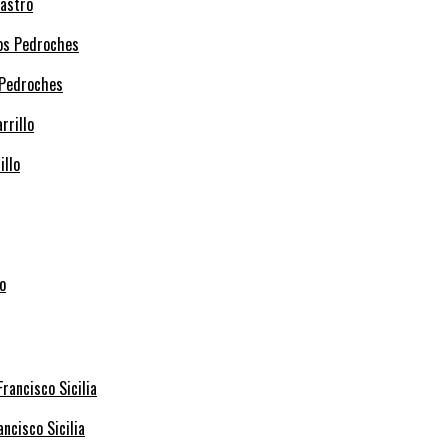
Castro
 Pedroches
illo
ncisco Sicilia