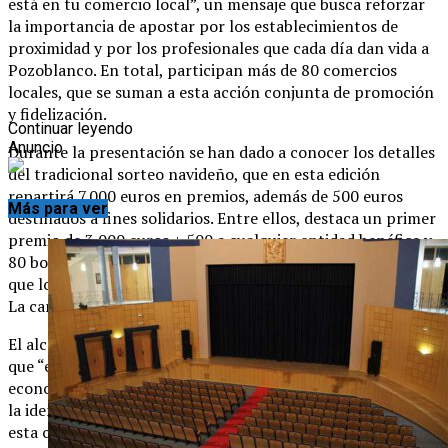
está en tu comercio local”, un mensaje que busca reforzar
la importancia de apostar por los establecimientos de
proximidad y por los profesionales que cada día dan vida a
Pozoblanco. En total, participan más de 80 comercios
locales, que se suman a esta acción conjunta de promoción
y fidelización.
Continuar leyendo
Anuncio
Durante la presentación se han dado a conocer los detalles
del tradicional sorteo navideño, que en esta edición
repartirá 7.000 euros en premios, además de 500 euros
Más para ver
destinados a fines solidarios. Entre ellos, destaca un primer
premio de 3.000 euros + 500 a cualquier entidad benéfica y
80 bonos de 50 euros en cada uno de los establecimientos,
que los clientes podrán canjear en los propios comercios.
La campaña estará activa hasta el 5 de enero.
El alcalde de Pozoblanco, Santiago Cabello, ha destacado
que “el comercio local es uno de los pilares de nuestra
economía y un elemento esencial para mantener la vida y
la identidad de nuestras calles”. Ha subrayado además que
esta campaña “es una herramienta eficaz para apoyar a