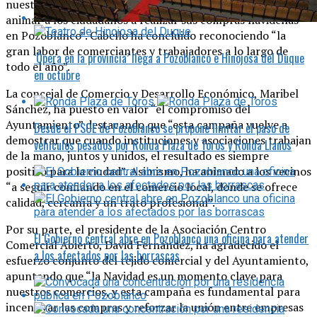
nuestros comerciantes, favorecer la actividad económica y
animar a los ciudadanos a realizar sus compras navideñas
en Pozoblanco”. Cabello ha concluido reconociendo “la
gran labor de comerciantes y trabajadores a lo largo de
‘Ópera en la provincia’ llega a Pozoblanco e Hinojosa del Duque
todo el año”.
en octubre
La concejal de Comercio y Desarrollo Económico, Maribel
Sánchez, ha puesto en valor “el compromiso del
Ayuntamiento” destacando que “esta campaña vuelve a
Desde el PSOE de Pozoblanco se propone limitar el paso de
demostrar que cuando instituciones y asociaciones trabajan
vehículos pesados por Ronda Plaza de Toros y Ronda Llanos
de la mano, juntos y unidos, el resultado es siempre
positivo para la ciudad”. Asimismo, ha animado a los vecinos
“a seguir confiando en el comercio local, donde se ofrece
calidad, cercanía y un trato profesional”.
Por su parte, el presidente de la Asociación Centro
El Gobierno central abre en Pozoblanco una oficina para atender
Comercial Abierto, David Fernández, ha agradecido el
a los afectados por las borrascas
esfuerzo conjunto del tejido comercial y del Ayuntamiento,
apuntando que “la Navidad es un momento clave para
nuestros comercios, y esta campaña es fundamental para
incentivar las compras y reforzar la unión entre empresas