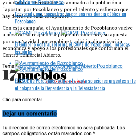
y ciudadanía”. Fernández ha animado a la población a
“apostar por Pozoblanco y por el talento y esfuerzo que
Convocada una concentración por una residencia pública en
hay detrás de cada escaparate”.
Pozoblanco
Con esta campaña, el Ayuntamiento de Pozoblanco vuelve
a mostrar su respaldo al pequeño comercio y su apuesta
por una Navidad que combine tradición, dinamización
El Gobierno central reforma el CAMF de Pozoblanco, licitadas
económica y apoyo a los profesionales que conforman el
las obras
Centro Comercial Abierto.
Temas:
Asociación Centro Comercial Abierto
Pozoblanco
El PSOE de Pozoblanco exige a la Junta soluciones urgentes ante
el colapso de la Dependencia y la Teleasistencia
Clic para comentar
Dejar un comentario
Tu dirección de correo electrónico no será publicada.
Los
campos obligatorios están marcados con
*