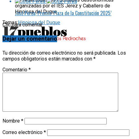
José Perea, Premio ‘Plaza de la Constitución 2025’
Temas:
Hinojosa del Duque
Clic para comentar
Dejar un comentario
Tu dirección de correo electrónico no será publicada.
Los
campos obligatorios están marcados con
*
Comentario
*
Nombre
*
Correo electrónico
*