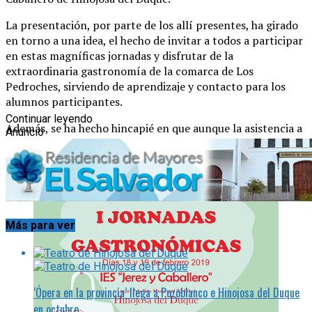
La presentación, por parte de los allí presentes, ha girado
en torno a una idea, el hecho de invitar a todos a participar
en estas magníficas jornadas y disfrutar de la
extraordinaria gastronomía de la comarca de Los
Pedroches, sirviendo de aprendizaje y contacto para los
alumnos participantes.
Continuar leyendo
Además, se ha hecho hincapié en que aunque la asistencia a
Anuncio
las jornadas es libre, es necesario inscribirse para la cata de
vinos y quesos, facilitando así la organización de las
mismas.
Más para ver
‘Ópera en la provincia’ llega a Pozoblanco e Hinojosa del Duque
en octubre