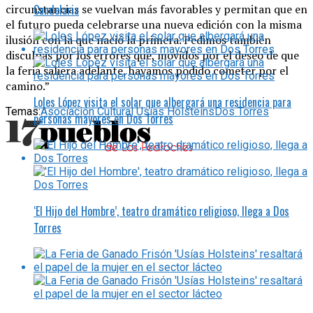
Candelaria
circunstancias se vuelvan más favorables y permitan que en
el futuro pueda celebrarse una nueva edición con la misma
ilusión con la que nació la primera. Pedimos también
disculpas por los errores que, movidos por el deseo de que
la feria saliera adelante, hayamos podido cometer por el
camino.”
Loles López visita el solar que albergará una residencia para
Temas:
Asociación Cultural Usías Holsteins
Dos Torres
personas mayores en Dos Torres
‘El Hijo del Hombre’, teatro dramático religioso, llega a Dos
Torres