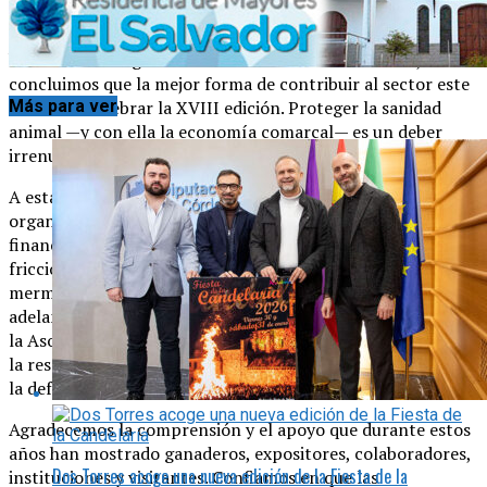
del territorio nacional. Por ello, y siendo conscientes de la
relevancia del evento y de la responsabilidad que tenemos
hacia la cabaña ganadera del Valle de Los Pedroches,
concluimos que la mejor forma de contribuir al sector este
Más para ver
año es no celebrar la XVIII edición. Proteger la sanidad
animal —y con ella la economía comarcal— es un deber
irrenunciable para nuestra asociación.
A esta situación se suman los retos que cada año entraña la
organización de la feria monográfica. Las dificultades
financieras para completar el presupuesto han generado
fricciones con las administraciones públicas y han
mermado la motivación e ilusión necesarias para sacar
adelante un evento de esta importancia.Con esta decisión,
la Asociación Usías Holsteins reafirma su compromiso con
la responsabilidad sanitaria, la transparencia económica y
la defensa del sector bovino.
Agradecemos la comprensión y el apoyo que durante estos
años han mostrado ganaderos, expositores, colaboradores,
Dos Torres acoge una nueva edición de la Fiesta de la
instituciones y visitantes. Confiamos en que las