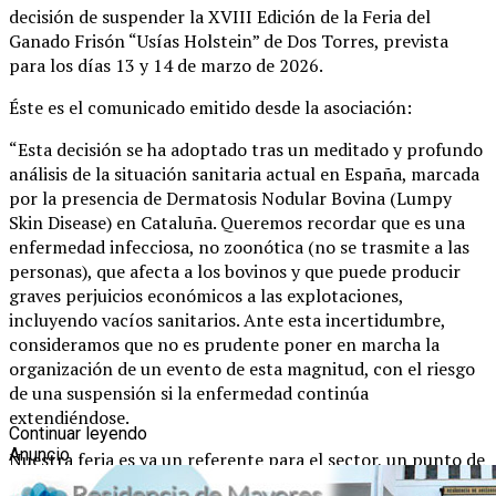
decisión de suspender la XVIII Edición de la Feria del
Ganado Frisón “Usías Holstein” de Dos Torres, prevista
para los días 13 y 14 de marzo de 2026.
Éste es el comunicado emitido desde la asociación:
“Esta decisión se ha adoptado tras un meditado y profundo
análisis de la situación sanitaria actual en España, marcada
por la presencia de Dermatosis Nodular Bovina (Lumpy
Skin Disease) en Cataluña. Queremos recordar que es una
enfermedad infecciosa, no zoonótica (no se trasmite a las
personas), que afecta a los bovinos y que puede producir
graves perjuicios económicos a las explotaciones,
incluyendo vacíos sanitarios. Ante esta incertidumbre,
consideramos que no es prudente poner en marcha la
organización de un evento de esta magnitud, con el riesgo
de una suspensión si la enfermedad continúa
extendiéndose.
Continuar leyendo
Anuncio
Nuestra feria es ya un referente para el sector, un punto de
encuentro para ganaderos y visitantes de distintos lugares