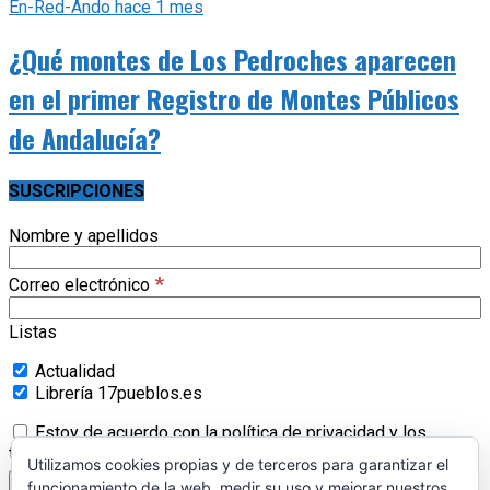
*
Correo electrónico
Listas
Actualidad
Librería 17pueblos.es
Estoy de acuerdo con la política de privacidad y los
términos. (
enlace
)
CONTACTAR
¿Quieres ponerte en contacto con nosotros?
Escríbenos
y contestaremos lo más rápido posible. También nos puedes
enviar un Whatsapp y lo atenderemos en cuanto nos sea
posible.
Tlf:
646 175 273
Correo:
info@17pueblos.es
Utilizamos cookies propias y de terceros para garantizar el
funcionamiento de la web, medir su uso y mejorar nuestros