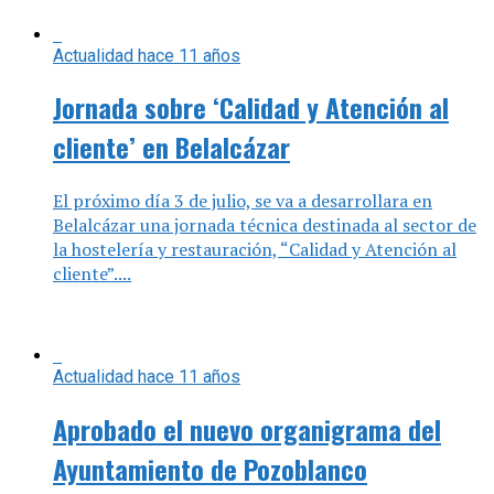
El próximo día 3 de julio, se va a desarrollara en
Belalcázar una jornada técnica destinada al sector de
la hostelería y restauración, “Calidad y Atención al
cliente”....
Actualidad
hace 11 años
Aprobado el nuevo organigrama del
Ayuntamiento de Pozoblanco
En Pozoblanco, el primer pleno extraordinario de
esta legislatura sirvió para regular el funcionamiento
del mismo, entre otras cosas para establecer la
periodicidad de las sesiones...
Actualidad
hace 11 años
EYA PEDROCHES organiza la mesa