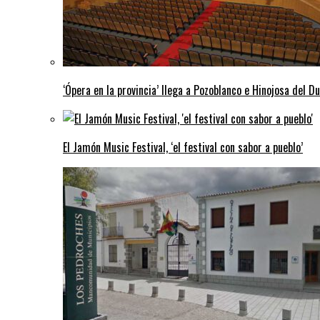
‘Ópera en la provincia’ llega a Pozoblanco e Hinojosa del D
El Jamón Music Festival, ‘el festival con sabor a pueblo’