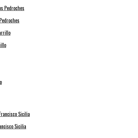
 Pedroches
illo
ncisco Sicilia