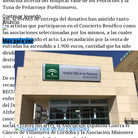
medicina interna del Hospital Valle de los Pedroches y la
Tuna de Peñarroya-Pueblonuevo.
Continuar leyendo
Así, al evento de entrega del donativo han asistido tanto
Anuncio
los artistas que participaron en el Concierto Benéfico como
las asociaciones seleccionadas por los mismos, a las cuales
ha estado dirigido el acto. La recaudación por la venta de
Más para ver
entradas ha ascendido a 1.900 euros, cantidad que ha sido
dividida equitativamente en cinco cheques que tienen como
destinatarios las cinco asociaciones seleccionadas por cada
uno de los artistas.
De este modo, las asociaciones que han recibido la
recaudación del evento benéfico han sido la Asociación
RECUERDA de Pozoblanco (asociación de familiares de
enfermos de Alzheimer), la Asociación AFADET de Hinojosa
del Duque (asociación de familiares de enfermos de
Alzheimer y otras demencias), Universo de Trapo
(asociación andaluza que promueva la transformación
social a través del arte), la Asociación Española Contra el
Cáncer de Villanueva de Córdoba y la Asociación Misionera