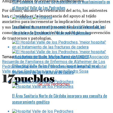
Amigos de África de Peñarroya-Pueblonuevo.
CSIF denuncia la escasez de especialistas en mantenimiento en
el Hospital Valle de Los Pedroches
Por último, durante la celebración del acto, los asistentes
han coincidido en la importancia del apoyo al tejido
asociativo para incrementar la implicación de los pacientes
Los sindicatos se concentran contra la fusión laboral de los
y sus familiares durante el proceso de su enfermedad, así
hospitales de Pozoblanco y Peñarroya-Pueblonuevo
como de cara a la promoción de la salud para la prevención
de trastornos y patologías.
Temas:
Academia de Baile Marga Ramírez
AFADET
Asociación
Recuerda de Familiares de Enfermos de Alzheimer de Los
El Hospital Valle de los Pedroches, ‘mejor hospital’ en el
Pedroches
Grupo de Teatro Don Lorenzo Santacruz
Hospital
Valle de los Pedroches
Jara y Granito
Pedro Sosa
tratamiento de las fracturas de cadera
El Área Sanitaria Norte de Córdoba incorpora una consulta de
asesoramiento genético