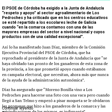
El PSOE de Córdoba ha exigido a la Junta de Andalucía
“respeto y apoyo” al sector agroalimentario de Los
Pedroches y ha criticado que en los centros educativos
se esté repartido a los escolares leche de Galicia
cuando “en la comarca contamos con una de las
mayores empresas del sector a nivel nacional y cuyos
productos son de una calidad excepcional”.
Así lo ha manifestado Juan Díaz, miembro de la Comisión
Ejecutiva Provincial del PSOE de Córdoba, que ha
reprochado al presidente de la Junta de Andalucía que “se
haya olvidado tan pronto de los ganaderos de esta zona de
la provincia, a los que prometió apoyo cuando estábamos
en campaña electoral, que necesitan, ahora más que nunca
de la ayuda de la administración autonómica”.
Díaz ha asegurado que “Moreno Bonilla vino a Los
Pedroches para hacerse una foto con una vaca pero cuando
llegó a San Telmo y empezó a pisar moqueta se le olvidaron
las promesas que hizo a los ganaderos de la comarca y las
Continuar leyendo
reivindicaciones de los mismos, es indignante”.