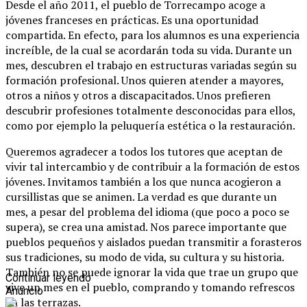
Desde el año 2011, el pueblo de Torrecampo acoge a
jóvenes franceses en prácticas. Es una oportunidad
compartida. En efecto, para los alumnos es una experiencia
increíble, de la cual se acordarán toda su vida. Durante un
mes, descubren el trabajo en estructuras variadas según su
formación profesional. Unos quieren atender a mayores,
otros a niños y otros a discapacitados. Unos prefieren
descubrir profesiones totalmente desconocidas para ellos,
como por ejemplo la peluquería estética o la restauración.
Queremos agradecer a todos los tutores que aceptan de
vivir tal intercambio y de contribuir a la formación de estos
jóvenes. Invitamos también a los que nunca acogieron a
cursillistas que se animen. La verdad es que durante un
mes, a pesar del problema del idioma (que poco a poco se
supera), se crea una amistad. Nos parece importante que
pueblos pequeños y aislados puedan transmitir a forasteros
sus tradiciones, su modo de vida, su cultura y su historia.
También no se puede ignorar la vida que trae un grupo que
Continuar leyendo
vive un mes en el pueblo, comprando y tomando refrescos
Anuncio
en las terrazas.