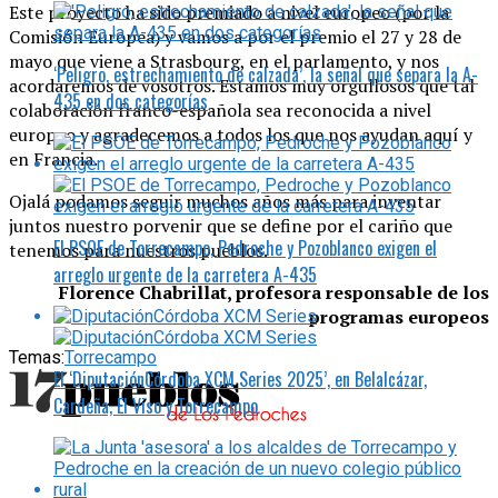
Este proyecto ha sido premiado a nivel europeo (por la
Comisión Europea) y vamos a por el premio el 27 y 28 de
mayo que viene a Strasbourg, en el parlamento, y nos
‘Peligro, estrechamiento de calzada’, la señal que separa la A-
acordaremos de vosotros. Estamos muy orgullosos que tal
435 en dos categorías
colaboración franco-española sea reconocida a nivel
europeo y agradecemos a todos los que nos ayudan aquí y
en Francia.
Ojalá podamos seguir muchos años más para inventar
juntos nuestro porvenir que se define por el cariño que
El PSOE de Torrecampo, Pedroche y Pozoblanco exigen el
tenemos para nuestros pueblos.
arreglo urgente de la carretera A-435
Florence Chabrillat, profesora responsable de los
programas europeos
Temas:
Torrecampo
El ‘DiputaciónCórdoba XCM Series 2025’, en Belalcázar,
Cardeña, El Viso y Torrecampo