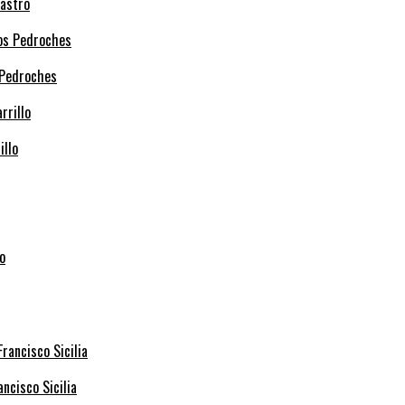
Castro
 Pedroches
illo
ncisco Sicilia