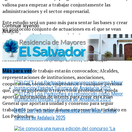
valiosa para empezar a trabajar conjuntamente las
administraciones y el sector empresarial.
Este estudio será un paso más para sentar las bases y crear
Continuar leyendo
un protocolo conjunto de actuaciones en el que se vean
Anuncio
implicados todos los sectores de la Comarca.
La fecha elegida para esta jornada es el próximo 18 de mayo
de 2016 a las 17.00 horas en el Centro de Información y
Atención a Visitantes (Paraje El Soto) de El Guijo.
Al encuentro de trabajo estarán convocados; Alcaldes,
Más para ver
representaciones de instituciones, asociaciones,
cooperativas, técnicos, empresarios y cualquier persona
que, por su profesión o trayectoria profesional, pueda
aportar información de interés para crear este Plan
General que aportará unidad y consenso para seguir
trabajando por un mejor futuro empresarial y turístico en
El CIET Los Pedroches es reconocido como Mejor Entidad
Los Pedroches.
Turística de Andalucía 2025