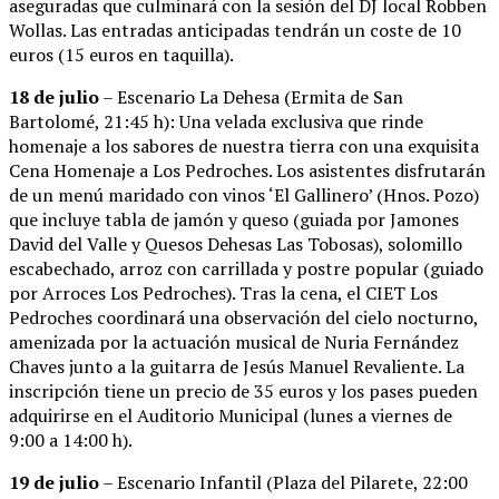
aseguradas que culminará con la sesión del DJ local Robben
Wollas. Las entradas anticipadas tendrán un coste de 10
euros (15 euros en taquilla).
18 de julio
– Escenario La Dehesa (Ermita de San
Bartolomé, 21:45 h): Una velada exclusiva que rinde
homenaje a los sabores de nuestra tierra con una exquisita
Cena Homenaje a Los Pedroches. Los asistentes disfrutarán
de un menú maridado con vinos ‘El Gallinero’ (Hnos. Pozo)
que incluye tabla de jamón y queso (guiada por Jamones
David del Valle y Quesos Dehesas Las Tobosas), solomillo
escabechado, arroz con carrillada y postre popular (guiado
por Arroces Los Pedroches). Tras la cena, el CIET Los
Pedroches coordinará una observación del cielo nocturno,
amenizada por la actuación musical de Nuria Fernández
Chaves junto a la guitarra de Jesús Manuel Revaliente. La
inscripción tiene un precio de 35 euros y los pases pueden
adquirirse en el Auditorio Municipal (lunes a viernes de
9:00 a 14:00 h).
19 de julio
– Escenario Infantil (Plaza del Pilarete, 22:00