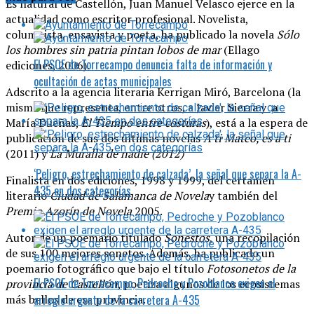
Es natural de Castellón, Juan Manuel Velasco ejerce en la
actualidad como escritor profesional. Novelista,
columnista, ensayista y poeta, ha publicado la novela
Sólo
los hombres sin patria pintan lobos de mar
(Ellago
El PSOE de Torrecampo denuncia falta de información y
ediciones, 2006).
ocultación de actas municipales
Adscrito a la agencia literaria Kerrigan Miró, Barcelona (la
misma que representa, entre otros, a Javier Sierra y a
María Dueñas,
El Tiempo entre costuras
), está a la espera de
publicación de sus dos últimas novelas
A ti Mateo, es a ti
(2011) y
La Muralla de nadie (2012)
‘Peligro, estrechamiento de calzada’, la señal que separa la A-
Finalista en dos ediciones, 1998 y 1999, del certamen
435 en dos categorías
literario
Ciudad de Salamanca de Novela
y también del
Premio Azorín de Novela
2005.
Autor de un poemario titulado
Sonestos
, una recopilación
de sus 100 mejores sonetos. Además, ha publicado un
poemario fotográfico que bajo el título
Fotosonetos de la
El PSOE de Torrecampo, Pedroche y Pozoblanco exigen el
provincia de Castellón
, poetiza algunos de los ecosistemas
más bellos de esa provincia.
arreglo urgente de la carretera A-435