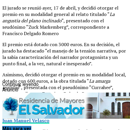
El jurado se reunió ayer, 17 de abril, y decidió otorgar el
premio en su modalidad general al relato titulado “
La
angustia del plano inclinado
“, presentado con el
seudónimo “Zuck Markemberg”, correspondiente a
Francisco Delgado Romero
El premio está dotado con 3000 euros. En su decisión, el
jurado ha destacado “el manejo de la tensión narrativa, por
la sabia caracterización del narrador protagonista y un
punto final, a la vez, natural e inesperado”.
Asimismo, decidió otorgar el premio en su modalidad local,
dotado con 600 euros, a la obra titulada “
La amarga
Continuar leyendo
realidad
“, presentada con el pseudónimo “Currahee”,
Anuncio
correspondiente a Francisco Delgado Romero.
GDE Error: Error al recuperar el fichero. Si es necesario,
desactiva la comprobación de errores (404:Not Found)
Juan Manuel Velasco
Más para ver