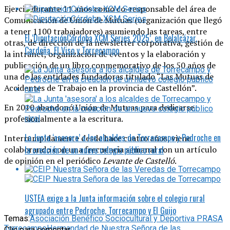
Ejerció durante 11 años como co-responsable del área de
Comunicación de Unión de Mutuas (organización que llegó
a tener 1100 trabajadores) asumiendo las tareas, entre
El ‘DiputaciónCórdoba XCM Series 2025’, en Belalcázar,
otras, de dirección de la newsletter corporativa, gestión de
Cardeña, El Viso y Torrecampo
la intranet, organización de eventos y la elaboración y
publicación de un libro conmemorativo de los 50 años de
una de las entidades fundadoras titulado “Las Mutuas de
Accidentes de Trabajo en la provincia de Castellón”.
En 2010 abandonó Unión de Mutuas para dedicarse
profesionalmente a la escritura.
La Junta ‘asesora’ a los alcaldes de Torrecampo y Pedroche en
Interrumpidamente desde hace cuatro años, viene
colaborando con una frecuencia semanal con un artículo
la creación de un nuevo colegio público rural
de opinión en el periódico
Levante de Castelló
.
USTEA exige a la Junta información sobre el colegio rural
agrupado entre Pedroche, Torrecampo y El Guijo
Temas:
Asociación Benéfico Sociocultural y Deportiva PRASA
Torrecampo
Hermandad de Nuestra Señora de las
Clic para comentar