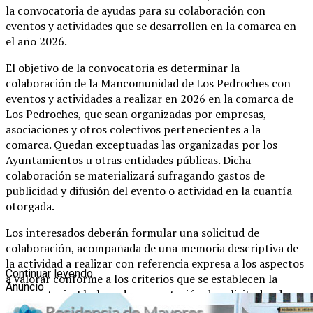
la convocatoria de ayudas para su colaboración con
eventos y actividades que se desarrollen en la comarca en
el año 2026.
El objetivo de la convocatoria es determinar la
colaboración de la Mancomunidad de Los Pedroches con
eventos y actividades a realizar en 2026 en la comarca de
Los Pedroches, que sean organizadas por empresas,
asociaciones y otros colectivos pertenecientes a la
comarca. Quedan exceptuadas las organizadas por los
Ayuntamientos u otras entidades públicas. Dicha
colaboración se materializará sufragando gastos de
publicidad y difusión del evento o actividad en la cuantía
otorgada.
Los interesados deberán formular una solicitud de
colaboración, acompañada de una memoria descriptiva de
la actividad a realizar con referencia expresa a los aspectos
Continuar leyendo
a valorar conforme a los criterios que se establecen la
Anuncio
convocatoria. El plazo de presentación de solicitudes de
colaboración estará abierto hasta el 28 de febrero de 2026.