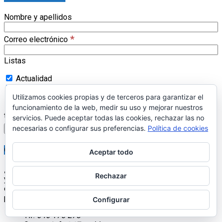
Nombre y apellidos
*
Correo electrónico
Listas
Actualidad
Librería 17pueblos.es
Utilizamos cookies propias y de terceros para garantizar el
Estoy de acuerdo con la política de privacidad y los
funcionamiento de la web, medir su uso y mejorar nuestros
términos. (
enlace
)
servicios. Puede aceptar todas las cookies, rechazar las no
necesarias o configurar sus preferencias.
Política de cookies
CONTACTAR
Aceptar todo
¿Quieres ponerte en contacto con nosotros?
Escríbenos
Rechazar
y contestaremos lo más rápido posible. También nos puedes
enviar un Whatsapp y lo atenderemos en cuanto nos sea
posible.
Configurar
Tlf:
646 175 273