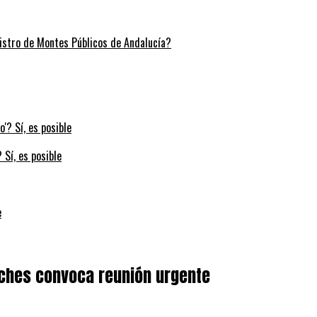
stro de Montes Públicos de Andalucía?
 Sí, es posible
e
oches convoca reunión urgente