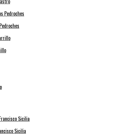
Castro
 Pedroches
illo
ncisco Sicilia