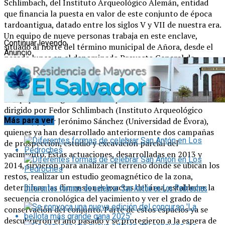
Schlimbach, del Instituto Arqueológico Alemán, entidad
que financia la puesta en valor de este conjunto de época
tardoantigua, datado entre los siglos V y VII de nuestra era.
Un equipo de nueve personas trabaja en este enclave,
Continuar leyendo
situado al norte del término municipal de Añora, desde el
Anuncio
pasado lunes en el denominado Proyecto General de
Investigación Yacimiento de la Losilla: Una iglesia
tardoantigua en el ámbito rural de la Bética.
El equipo encargado de la recuperación del yacimiento está
dirigido por Fedor Schlimbach (Instituto Arqueológico
Más para ver
Alemán) y por Jerónimo Sánchez (Universidad de Évora),
quienes ya han desarrollado anteriormente dos campañas
de prospección, estudio y excavación parcial del
yacimiento. Estas actuaciones, desarrolladas en 2013 y
2014, sirvieron para analizar el terreno donde se ubican los
restos, realizar un estudio geomagnético de la zona,
Diferentes formas de celebrar San Antón en Los Pedroches
determinar las dimensiones exactas del área, establecer la
secuencia cronológica del yacimiento y ver el grado de
conservación del conjunto. Parte de estos espacios ya se
descubrieron el año pasado y se protegieron a la espera de