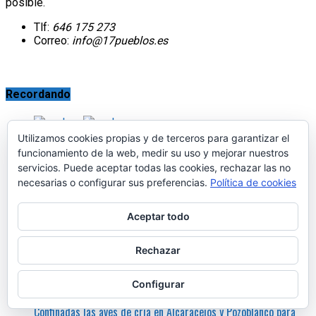
posible.
Tlf:
646 175 273
Correo:
info@17pueblos.es
Recordando
En-Red-Ando
hace 9 meses
Utilizamos cookies propias y de terceros para garantizar el
funcionamiento de la web, medir su uso y mejorar nuestros
Gachas para el día de Todos los Santos, en Los Pedroches
servicios. Puede aceptar todas las cookies, rechazar las no
necesarias o configurar sus preferencias.
Política de cookies
Actualidad
hace 5 meses
Aceptar todo
Se pide la reparación y ensanche de la carretera que une
Villanueva de Córdoba con Obejo
Rechazar
Configurar
Actualidad
hace 9 meses
Confinadas las aves de cría en Alcaracejos y Pozoblanco para