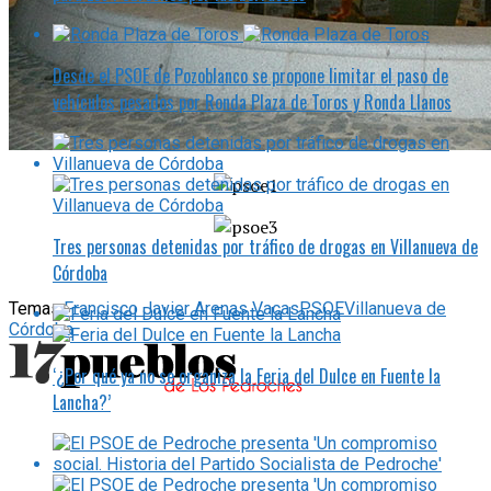
Desde el PSOE de Pozoblanco se propone limitar el paso de
vehículos pesados por Ronda Plaza de Toros y Ronda Llanos
Tres personas detenidas por tráfico de drogas en Villanueva de
Córdoba
Temas:
Francisco Javier Arenas Vacas
PSOE
Villanueva de
Córdoba
‘¿Por qué ya no se organiza la Feria del Dulce en Fuente la
Lancha?’