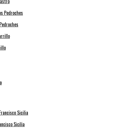
Castro
 Pedroches
illo
ncisco Sicilia