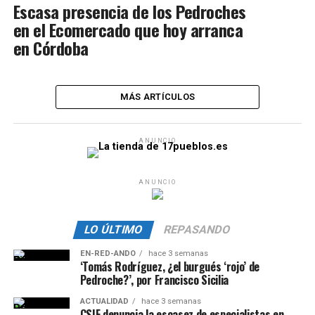
Escasa presencia de los Pedroches
en el Ecomercado que hoy arranca
en Córdoba
MÁS ARTÍCULOS
ANUNCIO
ANUNCIO
LO ÚLTIMO
REPASANDO
EN-RED-ANDO
hace 3 semanas
‘Tomás Rodríguez, ¿el burgués ‘rojo’ de
Pedroche?’, por Francisco Sicilia
ACTUALIDAD
hace 3 semanas
CSIF denuncia la escasez de especialistas en