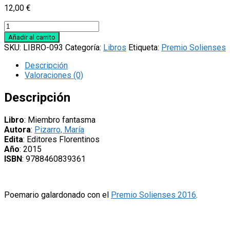
12,00
€
Libro
'Miembro
Añadir al carrito
fantasma',
SKU:
LIBRO-093
Categoría:
Libros
Etiqueta:
Premio Solienses
de
María
Descripción
Pizarro
Valoraciones (0)
cantidad
Descripción
Libro
: Miembro fantasma
Autora
:
Pizarro, María
Edita
: Editores Florentinos
Año
: 2015
ISBN
: 9788460839361
Poemario galardonado con el
Premio Solienses 2016
.