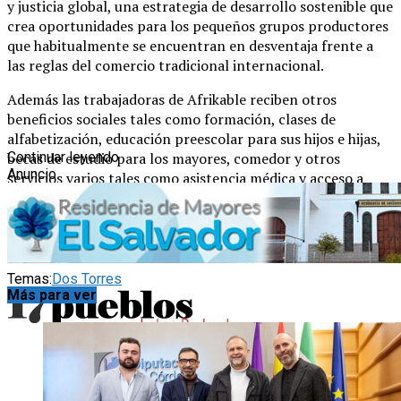
y justicia global, una estrategia de desarrollo sostenible que
crea oportunidades para los pequeños grupos productores
que habitualmente se encuentran en desventaja frente a
las reglas del comercio tradicional internacional.
Además las trabajadoras de Afrikable reciben otros
beneficios sociales tales como formación, clases de
alfabetización, educación preescolar para sus hijos e hijas,
becas de estudio para los mayores, comedor y otros
Continuar leyendo
Anuncio
servicios varios tales como asistencia médica y acceso a
agua potable.
GDE Error: Error al recuperar el fichero. Si es necesario,
desactiva la comprobación de errores (404:Not Found)
Temas:
Dos Torres
Más para ver