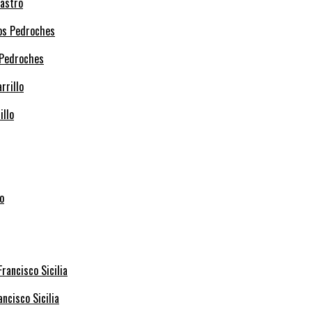
Castro
 Pedroches
illo
ncisco Sicilia