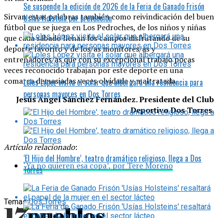
Se suspende la edición de 2026 de la Feria de Ganado Frisón
Sirvan estas palabras también como reivindicación del buen
Usías Holstein por prevención
fútbol que se juega en Los Pedroches, de los niños y niñas
que cada sábado llenan los campos disfrutando de su
deporte favorito y de los/as monitores/as y
entrenadores/as que con su excepcional trabajo pocas
veces reconocido trabajan por este deporte en una
comarca demasiadas veces olvidada y maltratada.
Loles López visita el solar que albergará una residencia para
personas mayores en Dos Torres
Jesús Ángel Sánchez Fernández. Presidente del Club
Deportivo Dos Torres.
Artículo relacionado
:
‘El Hijo del Hombre’, teatro dramático religioso, llega a Dos
‘Ya no quieren esa copa’, por Tere Moreno
Torres
Temas:
Dos Torres