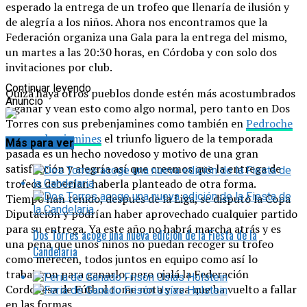
esperado la entrega de un trofeo que llenaría de ilusión y
de alegría a los niños. Ahora nos encontramos que la
Federación organiza una Gala para la entrega del mismo,
un martes a las 20:30 horas, en Córdoba y con solo dos
invitaciones por club.
Continuar leyendo
Quizá haya otros pueblos donde estén más acostumbrados
Anuncio
a ganar y vean esto como algo normal, pero tanto en Dos
Torres con sus prebenjamines como también en
Pedroche
con sus benjamines
el triunfo liguero de la temporada
Más para ver
pasada es un hecho novedoso y motivo de una gran
satisfacción y alegría así que creemos que la entrega de
trofeos deberían haberla planteado de otra forma.
Tiempo han tenido, después de la Liga, se disputó la Copa
Diputación y podrían haber aprovechado cualquier partido
para su entrega. Ya este año no habrá marcha atrás y es
Dos Torres acoge una nueva edición de la Fiesta de la
una pena que unos niños no puedan recoger su trofeo
Candelaria
como merecen, todos juntos en equipo como así lo
trabajaron para ganarlo, pero ojalá la Federación
Cordobesa de Fútbol tome nota y vea que ha vuelto a fallar
en las formas.