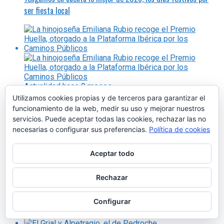
ser fiesta local
Actualidad
hace 9 meses
Utilizamos cookies propias y de terceros para garantizar el
La hinojoseña Emiliana Rubio recoge el Premio Huella, otorgado
funcionamiento de la web, medir su uso y mejorar nuestros
a la Plataforma Ibérica por los Caminos Públicos
servicios. Puede aceptar todas las cookies, rechazar las no
necesarias o configurar sus preferencias.
Política de cookies
Aceptar todo
En-Red-Ando
hace 7 meses
Rechazar
¿Es posible que Pedroche aparezca en el ‘Códice Calixtino’? Sí,
Configurar
es posible