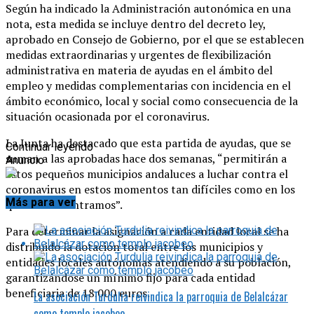
Según ha indicado la Administración autonómica en una
nota, esta medida se incluye dentro del decreto ley,
aprobado en Consejo de Gobierno, por el que se establecen
medidas extraordinarias y urgentes de flexibilización
administrativa en materia de ayudas en el ámbito del
empleo y medidas complementarias con incidencia en el
ámbito económico, local y social como consecuencia de la
situación ocasionada por el coronavirus.
La Junta ha destacado que esta partida de ayudas, que se
Continuar leyendo
suman a las aprobadas hace dos semanas, “permitirán a
Anuncio
estos pequeños municipios andaluces a luchar contra el
coronavirus en estos momentos tan difíciles como en los
Más para ver
que nos encontramos”.
Para determinar la asignación a cada entidad local se ha
distribuido la dotación total entre los municipios y
entidades locales autónomas atendiendo a su población,
garantizándose un mínimo fijo para cada entidad
beneficiaria de 18.000 euros.
La asociación Turdulia reivindica la parroquia de Belalcázar
como templo jacobeo