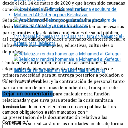
desde el día 14 de marzo de 2020 y que hayan sido causadas
como consecuencia de la crisis sanitaria.
Se incluyen dentro de este programa la limpieza y
desinfección de calles y otros entornos urbanos necesarios
para garantizar las debidas condiciones de salud pública,
José Manuel Belmonte realizará una escultura de Mohamed Al-
así como de edificios públicos o privados de interés social, e
Gafequi para Belalcázar
infraestructuras municipales, educativas, culturales o
deportivas.
También se contemplan, entre otras cuestiones, la
adquisición de bienes, alimentos y otros productos de
Belalcázar rendirá homenaje a Mohamed al-Gafequi
primera necesidad para su entrega posterior a población o
colectivos vulnerables; y la contratación de personal tanto
Clic para comentar
para atención de personas dependientes, transporte de
alimentos a éstas, como para cualquier otra función
Dejar un comentario
relacionada y que sirva para atender la crisis sanitaria
producida.
Tu dirección de correo electrónico no será publicada.
Los
campos obligatorios están marcados con
*
La presentación de la documentación relativa a las
Comentario
*
actuaciones se realizará por las entidades locales de forma