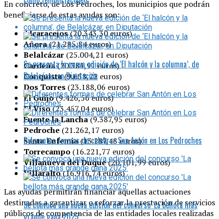
En concreto, de Los Pedroches, los municipios que podrán
beneficiarse de estas ayudas son:
Alcaracejos
(20.343,30 euros)
Añora
(21.285,84 euros)
Belalcázar
(25.004,21 euros)
Se presenta la nueva edición de ‘El halcón y la columna’, de
Cardeña
(20.381,91 euros)
Belalcázar, en Diputación
Conquista
(9.658,22 euros)
Dos Torres
(23.188,06 euros)
El Guijo
(9.426,56 euros)
El Viso
(23.457,04 euros)
Fuente la Lancha
(9.387,95 euros)
Pedroche
(21.262,17 euros)
Diferentes formas de celebrar San Antón en Los Pedroches
Santa Eufemia
(13.287,48 euros)
Torrecampo
(16.221,77 euros)
Villanueva del Duque
(20.101,99 euros)
Villaralto
(16.916,74 euros)
Las ayudas permitirán financiar aquellas actuaciones
destinadas a garantizar o reforzar la prestación de servicios
Se convoca una nueva edición del concurso ‘La bellota más
públicos de competencia de las entidades locales realizadas
grande gana 2025’