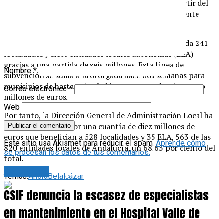
telemática, en el plazo de dos meses contados a partir del
día siguiente al de la publicación de la correspondiente
resolución.
En total, en Andalucía se beneficiarán de esta medida 241
localidades y siete entidades locales autónomas (ELA)
gracias a una partida de seis millones. Esta línea de
Nombre
*
subvención se suma a la otorgada hace dos semanas para
municipios de hasta 1.500 habitantes por valor de cuatro
Correo electrónico
*
millones de euros.
Web
Por tanto, la Dirección General de Administración Local ha
impulsado ayudas por una cuantía de diez millones de
euros que benefician a 528 localidades y 35 ELA, 563 de las
Este sitio usa Akismet para reducir el spam.
Aprende cómo
820 entidades locales de Andalucía, un 68,65 por ciento del
se procesan los datos de tus comentarios.
total.
Actualidad
Temas:
Añora
Belalcázar
CSIF denuncia la escasez de especialistas
en mantenimiento en el Hospital Valle de