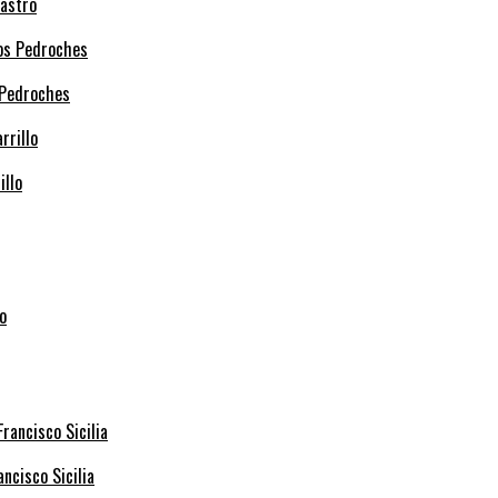
Castro
 Pedroches
illo
ncisco Sicilia