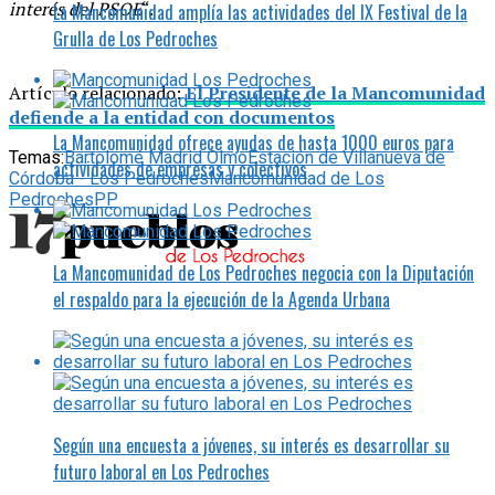
interés del PSOE
“.
La Mancomunidad amplía las actividades del IX Festival de la
Grulla de Los Pedroches
Artículo relacionado:
El Presidente de la Mancomunidad
defiende a la entidad con documentos
La Mancomunidad ofrece ayudas de hasta 1000 euros para
Temas:
Bartolomé Madrid Olmo
Estación de Villanueva de
actividades de empresas y colectivos
Córdoba - Los Pedroches
Mancomunidad de Los
Pedroches
PP
La Mancomunidad de Los Pedroches negocia con la Diputación
el respaldo para la ejecución de la Agenda Urbana
Según una encuesta a jóvenes, su interés es desarrollar su
futuro laboral en Los Pedroches