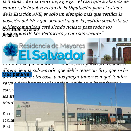
la misma
“, de manera que, agrega, “
el caso que acabamos de
conocer, de la subvención de la Diputación para el estudio
de la Estación AVE, es solo un ejemplo más que verifica la
posición del PP y que demuestra que la gestión socialista de
la Mancomunidad está siendo nefasta para todos los
Continuar leyendo
municipios de Los Pedroches y para sus vecinos
“.
Anuncio
Ante esto el alcalde noriego ha recordado que los
municipios que forman parte de la Mancomunidad llevan
años haciendo frente a la deuda que esta institución
supramunicipal mantiene. “
Ahora, la Diputación reclama el
dinero de una subvención que debía tener un fin y que se ha
Más para ver
utilizado para otra cosa, y nos preguntamos con qué fondos
se va a devolver esa subvención, quién va a hacer frente a
eso, volverán a pedir a los ayuntamientos que carguen con
las irresponsabilidades de los socialistas al frente de la
Mancomunidad
“, cuestiona Bartolomé Madrid.
En este sentido, señala que después de tantos años
reclamando y esperando la Estación de AVE en Los
Pedroches, que “
ya es una realidad gracias al Gobierno del