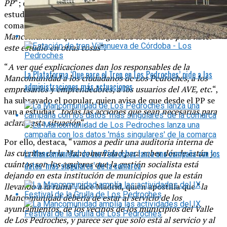
PP
“; después de pedir desde la propia Mancomunidad un
estudio sobre el impacto de esta infraestructura en la
comarca, resulta “
lamentable que sea la misma
Mancomunidad quien se ha gastado los fondos para hacer
este estudio en otras cosas
“.
“
A ver qué explicaciones dan los responsables de la
La Plataforma ‘Que pare el Tren en Los Pedroches’ pide a las
Mancomunidad a los ciudadanos de Los Pedroches, a los
administraciones más actuaciones
empresarios y emprendedores, a los usuarios del AVE, etc.
“,
ha subrayado el popular, quien avisa de que desde el PP se
van a estudiar “
todas las acciones que sean necesarias para
aclarar esta situación
“.
Por ello, destaca, “
vamos a pedir una auditoria interna de
La Mancomunidad de Los Pedroches lanza una campaña con los
las cuentas de la Mancomunidad para saber dónde están y
cuántos son los agujeros que la gestión socialista está
datos ‘más singulares’ de la comarca
dejando en esta institución de municipios que la están
llevando a la ruina
“, dice Madrid, quien apostilla que “
la
Mancomunidad debería de estar al servicio de los
ayuntamientos, de los vecinos de los municipios del Valle
de Los Pedroches, y parece ser que solo está al servicio y al