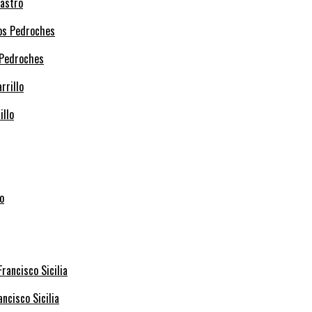
Castro
 Pedroches
illo
ncisco Sicilia