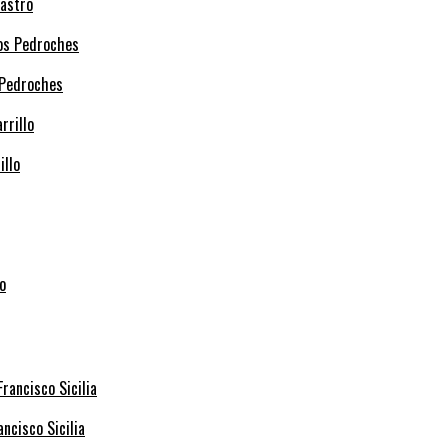
Castro
 Pedroches
illo
ncisco Sicilia