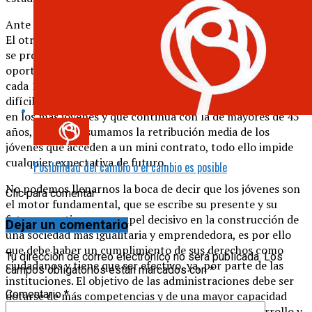
Ante esto, ¿sirve de algo la desesperación o el pesimismo?
El otro día leía que 6 de cada 10 jóvenes entre 18 y 30 años
se proponen emigrar, 3 de cada 4 consideran que las
oportunidades laborales son mejores en el extranjero y 7 de
cada 10 asumen que vivirán peor que sus padres. No es
difícil rastrear el pesimismo: la tasa de paro supera el 40%
en los más jóvenes y que continúa con la de mayores de 45
años, si además sumamos la retribución media de los
jóvenes que acceden a un mini contrato, todo ello impide
cualquier expectativa de futuro.
Posibilidad del cambio o el cambio es posible
No podemos llenarnos la boca de decir que los jóvenes son
Clic para comentar
el motor fundamental, que se escribe su presente y su
futuro, que tienen un papel decisivo en la construcción de
Dejar un comentario
una sociedad más igualitaria y emprendedora, es por ello
que debe haber un cumplimiento de sus derechos como
Tu dirección de correo electrónico no será publicada.
Los
ciudadanos y tiene que ser efectivo, ya, por parte de las
campos obligatorios están marcados con
*
instituciones. El objetivo de las administraciones debe ser
Comentario
*
dotarse de más competencias y de una mayor capacidad
financiera para profundizar en las políticas de desarrollo y