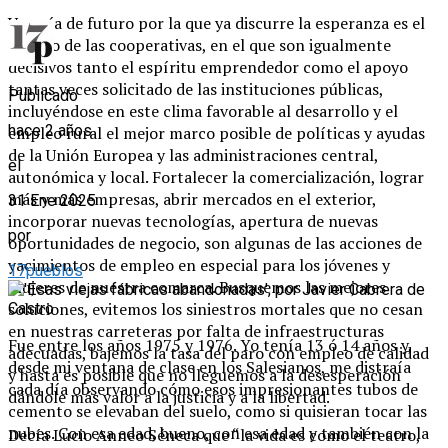
Una vía de futuro por la que ya discurre la esperanza es el
trabajo de las cooperativas, en el que son igualmente
decisivos tanto el espíritu emprendedor como el apoyo
tantas veces solicitado de las instituciones públicas,
Publicado
incluyéndose en este clima favorable al desarrollo y el
hace 2 años
empleo rural el mejor marco posible de políticas y ayudas
de la Unión Europea y las administraciones central,
el
autonómica y local. Fortalecer la comercialización, lograr
más y más empresas, abrir mercados en el exterior,
31 Ene 2025
incorporar nuevas tecnologías, apertura de nuevas
por
oportunidades de negocio, son algunas de las acciones de
yacimientos de empleo en especial para los jóvenes y
17pueblos
mujeres de nuestra comarca. Busquemos las mejores
soluciones, evitemos los siniestros mortales que no cesan
en nuestras carreteras por falta de infraestructuras
Fue entre los años 1975 y 1976. Yo tenía 13 ó 14 años y,
adecuadas, bajemos la tasa del paro con empleo de calidad
desde mi ventana de clase en los Salesianos, me distraía
y hasta es posible que no lleguemos a la desesperación
cada día observando cómo esos impresionantes tubos de
dándole más valor a la justicia y a la libertad.
cemento se elevaban del suelo, como si quisieran tocar las
nubes. Con esa edad, bueno, con esa edad y también con la
Decía Lucio Anneo Séneca que “la vida es como el teatro,