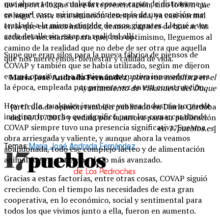
que ahora tengo, cualquier cosa es capaz de distraerme y,
no importa lo que dure la representación, sino lo bien que
en aquel caso, mi imaginación en más de una ocasión me
se haga”. Ante esta situación desesperada, ya casi normal
trasladó a la misma cúspide de esos gigantes. Llegué a ver
en la que estamos imbuidos, seamos capaces de buscar las
cada detalle sin estar en realidad allí.
acciones necesarias para que, con optimismo, lleguemos al
camino de la realidad que no debe de ser otra que aquella
Supe que eran silos para la nueva fábrica de piensos de
que nos merecemos: bienestar y calidad de vida.
COVAP y también que se había utilizado, según me dijeron
en una ocasión, una técnica constructiva innovadora para
María José Andrada Fernández
,
portavoz socialista en el
la época, empleada por primera vez en esa construcción.
Ayuntamiento de Villanueva del Duque
Hoy en día, cualquier joven que vea esa industria no puede
[artículo de opinión también publicado en Diario Córdoba
imaginar lo mucho que significó para las comarcas donde
del 10/0172015 y cedido por la autora para su publicación
COVAP siempre tuvo una presencia significativa. Fue una
en
17pueblos.es
]
obra arriesgada y valiente, y aunque ahora la veamos
Temas:
María José Andrada Fernández
abandonada, todo ese complejo lácteo y de alimentación
animal fue en su tiempo de lo más avanzado.
Gracias a estas factorías, entre otras cosas, COVAP siguió
creciendo. Con el tiempo las necesidades de esta gran
cooperativa, en lo económico, social y sentimental para
todos los que vivimos junto a ella, fueron en aumento.