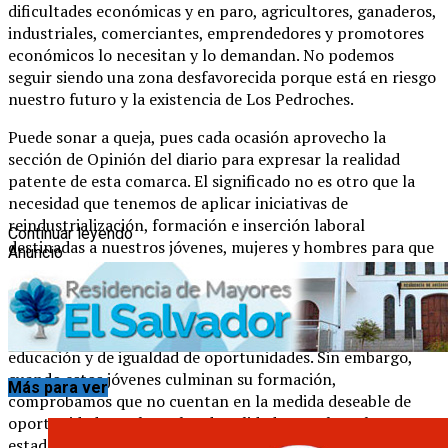
dificultades económicas y en paro, agricultores, ganaderos,
industriales, comerciantes, emprendedores y promotores
económicos lo necesitan y lo demandan. No podemos
seguir siendo una zona desfavorecida porque está en riesgo
nuestro futuro y la existencia de Los Pedroches.
Puede sonar a queja, pues cada ocasión aprovecho la
sección de Opinión del diario para expresar la realidad
patente de esta comarca. El significado no es otro que la
necesidad que tenemos de aplicar iniciativas de
reindustrialización, formación e inserción laboral
Continuar leyendo
destinadas a nuestros jóvenes, mujeres y hombres para que
Anuncio
su futuro y su desarrollo puedan llevarse a cabo en nuestra
tierra. Contamos con el mejor capital humano. Los jóvenes
disponen de una formación sin precedentes, gracias al
esfuerzo de las instituciones públicas en materia de
educación y de igualdad de oportunidades. Sin embargo,
cuando estos jóvenes culminan su formación,
Más para ver
comprobamos que no cuentan en la medida deseable de
oportunidades y el empleo de calidad para el que han
estado preparándose durante años.