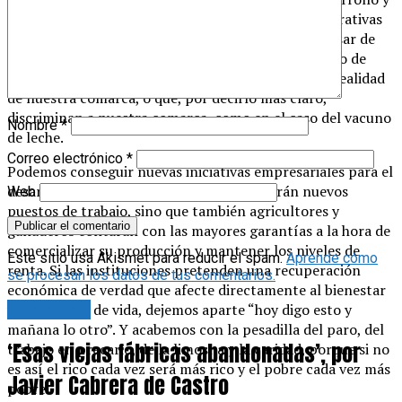
de fomento de empleo. Tenemos empresas y cooperativas
en nuestra zona que han logrado consolidarse a pesar de
los déficits en materia de comunicación y de reparto de
ayudas agrarias y ganaderas que no se ajustan a la realidad
de nuestra comarca, o que, por decirlo más claro,
discriminan a nuestra comarca, como en el caso del vacuno
Nombre
*
de leche.
Correo electrónico
*
Podemos conseguir nuevas iniciativas empresariales para el
desarrollo y de esta forma no solo se crearán nuevos
Web
puestos de trabajo, sino que también agricultores y
ganaderos contarán con las mayores garantías a la hora de
comercializar su producción y mantener los niveles de
Este sitio usa Akismet para reducir el spam.
Aprende cómo
renta. Si las instituciones pretenden una recuperación
se procesan los datos de tus comentarios.
económica de verdad que afecte directamente al bienestar
y a la calidad de vida, dejemos aparte “hoy digo esto y
Tu opinión
mañana lo otro”. Y acabemos con la pesadilla del paro, del
‘Esas viejas fábricas abandonadas’, por
trabajo en precario, de la limosna y la caridad, porque si no
es así el rico cada vez será más rico y el pobre cada vez más
Javier Cabrera de Castro
pobre.